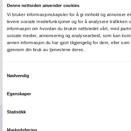
strategiske rådgivere. Ved å være åpne for nye
Denne nettsiden anvender cookies
teknologiske løsninger og kontinuerlig utvikle
Vi bruker informasjonskapsler for å gi innhold og annonser et 
sin kompetanse, kan CFO-er være rustet til å
levere sosiale mediefunksjoner og for å analysere trafikken v
møte de stadig skiftende utfordringene i en
informasjon om hvordan du bruker nettstedet vårt, med partn
digital verden og bidra til å drive virksomheten
sosiale medier, annonsering og analysearbeid, som kan ko
fremover.
annen informasjon du har gjort tilgjengelig for dem, eller som
gjennom din bruk av tjenestene deres.
Samtykkevalg
Book en prat med en av våre
Nødvendig
eksperter
Egenskaper
Statistikk
Les videre
Markedsføring