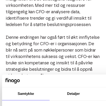
virksomheten. Med mer tid og ressurser
tilgjengelig kan CFO-er analysere data,
identifisere trender og gi verdifull innsikt til
ledelsen for å støtte beslutningsprosessen.
Denne endringen har også ført til økt innflytelse
og betydning for CFO-er i organisasjonen. De
blir nå sett på som nøkkelpersoner som bidrar
til virksomhetens suksess og vekst. CFO-er kan
bruke sin kompetanse og innsikt til å påvirke
strategiske beslutninger og bidra til å oppnå
virksomhetens mål.
I fremtiden vil teknologi fortsette å spille en
Samtykke
Detaljer
viktig rolle i økonomifunksjonen, og CFO-er vil
fortsette å transformere sin rolle som