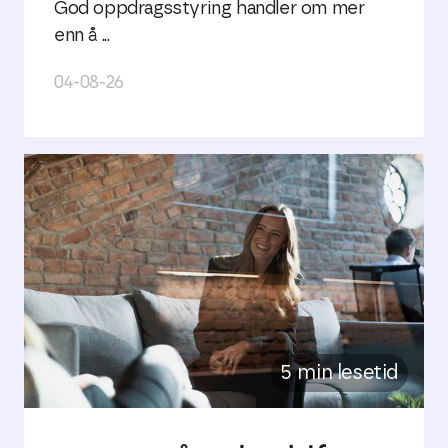
God oppdragsstyring handler om mer
enn å ...
04-08-26
5 min lesetid