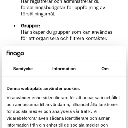
Här registrerar och administrerar du
försäljningsbudgetar för uppföljning av
försäljningsmål.
Grupper:
Här skapar du grupper som kan användas
för att organisera och filtrera kontakter.
Filutforskare
Katalogstruktur:
Samtycke
Information
Om
Här administrerar du mappstrukturen som
används för dokument kopplade till kunder,
leverantörer, kontakter och projekt.
Denna webbplats använder cookies
Ekonomi
Vi använder enhetsidentifierare för att anpassa innehållet
och annonserna till användarna, tillhandahålla funktioner
Order/Faktura
för sociala medier och analysera vår trafik. Vi
vidarebefordrar även sådana identifierare och annan
OCR-inställningar:
information från din enhet till de sociala medier och