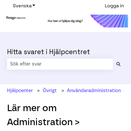
Svenska
Visa undermenyer för översättningar
Logga in
Hitta svaret i Hjälpcentret
Det finns inga förslag eftersom sökfältet är tomt.
Hjälpcenter
Övrigt
Användaradministration
Lär mer om
Administration >