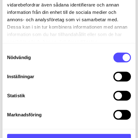
vidarebefordrar även sådana identifierare och annan
AvtaleGiro
information från din enhet till de sociala medier och
annons- och analysföretag som vi samarbetar med.
Dessa kan i sin tur kombinera informationen med annan
information som du har tillhandahållit eller som de har
samlat in när du har använt deras tjänster.
Relaterade artiklar
S
Nödvändig
a
Hur kommer jag igång med procentuellt momsavdrag i
m
Verifikationshanteringen?
t
Inställningar
Kom igång med onboarding via Excel import
y
c
Kom i gång med attestering
k
Statistik
Kom igång med den nya faktureringsmodulen!
e
Kom igång med fakturering i Finago Office
s
Marknadsföring
v
a
Kom igång
l