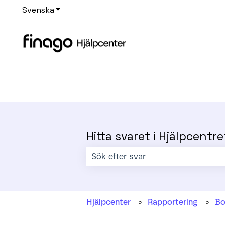
Svenska
Visa undermenyer för översättningar
Hitta svaret i Hjälpcentre
Det finns inga förslag eftersom sökf
Hjälpcenter
Rapportering
Bo