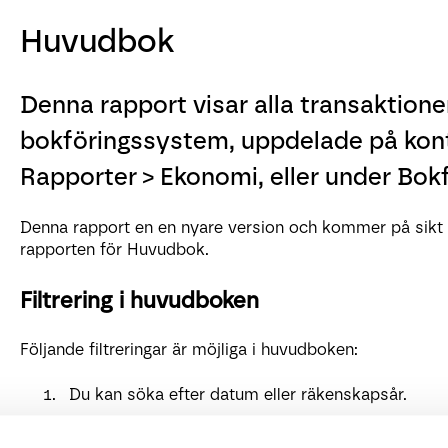
Huvudbok
Denna rapport visar alla transaktioner 
bokföringssystem, uppdelade på kont
Rapporter > Ekonomi, eller under Bokf
Denna rapport en en nyare version och kommer på sikt h
rapporten för Huvudbok.
Filtrering i huvudboken
Följande filtreringar är möjliga i huvudboken:
Du kan söka efter datum eller räkenskapsår.
Under
Datumtyp
kan du välja mellan
Datum
,
Per