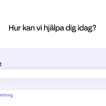
t
ältet är tomt.
kföring