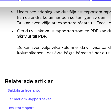
Du hittar knapparna för att
ladda ner
eller
skriva u
Under nedladdning kan du välja att exportera rappo
kan du ändra kolumner och sorteringen av dem.
Du kan även välja att exportera rådata till Excel, e
Om du vill skriva ut rapporten som en PDF kan du
Skriv ut till PDF
.
Du kan även välja vilka kolumner du vill visa på kl
kolumnikonen i det övre högra hörnet så ser du ti
Relaterade artiklar
Saldolista leverantör
Lär mer om Rapportpaket
Resultatrapport