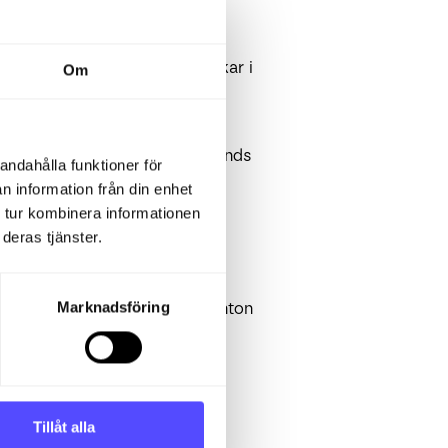
nge den i
Kontonr
fältet.
delning
eller
kund
. Om du klickar i
Om
sas.
 reverserats.
meringsvy per valuta som används
andahålla funktioner för
n information från din enhet
tt visa din sökning.
 tur kombinera informationen
deras tjänster.
Marknadsföring
u gå under olika poster och konton
onto. Detta
+
ligger under
Visa
Tillåt alla
 alla rader under alla konton.