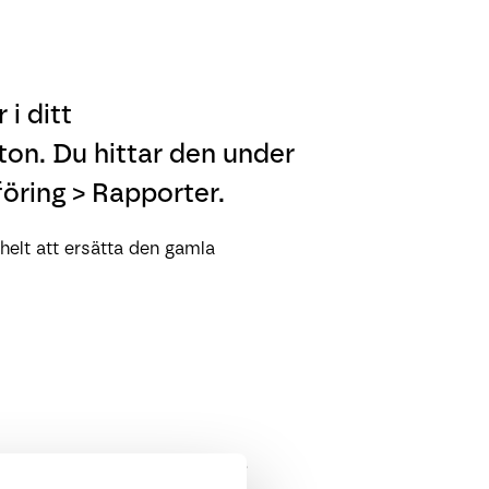
i ditt
on. Du hittar den under
öring > Rapporter.
elt att ersätta den gamla
ioddatum
eller
Egendefinierade