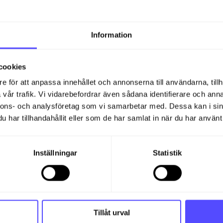
perioder.
Om du endast vill se ett specifikt konto kan du a
I
Dimenstionstyp
kan du välja mellan
Projekt
,
Av
Information
rutan utan att skriva något kommer förslag att vi
Rutan
visa dolda poster
inkluderar poster som har
cookies
Rutan
visa valutaspecifikation
lägger till en sum
e för att anpassa innehållet och annonserna till användarna, tillh
på konto- och periodnivå.
vår trafik. Vi vidarebefordrar även sådana identifierare och anna
Klicka på
Uppdatera
(högra hörnet av sidan)
för a
nnons- och analysföretag som vi samarbetar med. Dessa kan i sin
har tillhandahållit eller som de har samlat in när du har använt 
Granska specifika poster
Inställningar
Statistik
Efter att du har filtrerat och fått upp dina poster kan d
för att få en djupare inblick
Klicka på
+
för att öppna alla rader under varje k
valutaspecifikation
till vänster på sidan
Tillåt urval
Klicka på
+
bredvid rubriken
Kontonr
för att öppna