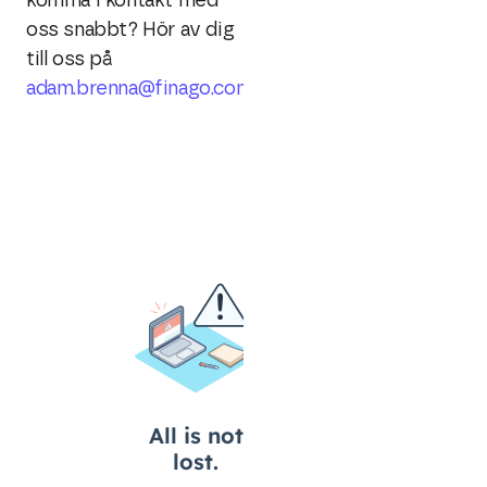
komma i kontakt med
oss snabbt? Hör av dig
till oss på
adam.brenna@finago.com