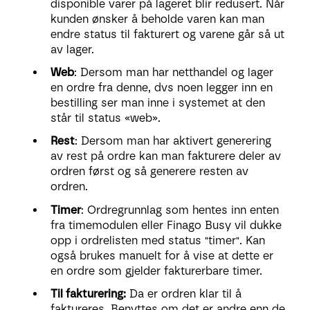
disponible varer på lageret blir redusert. Når
kunden ønsker å beholde varen kan man
endre status til fakturert og varene går så ut
av lager.
Web
: Dersom man har netthandel og lager
en ordre fra denne, dvs noen legger inn en
bestilling ser man inne i systemet at den
står til status «web».
Rest
: Dersom man har aktivert generering
av rest på ordre kan man fakturere deler av
ordren først og så generere resten av
ordren.
Timer
: Ordregrunnlag som hentes inn enten
fra timemodulen eller Finago Busy vil dukke
opp i ordrelisten med status "timer". Kan
også brukes manuelt for å vise at dette er
en ordre som gjelder fakturerbare timer.
Til fakturering:
Da er ordren klar til å
faktureres. Benyttes om det er andre enn de