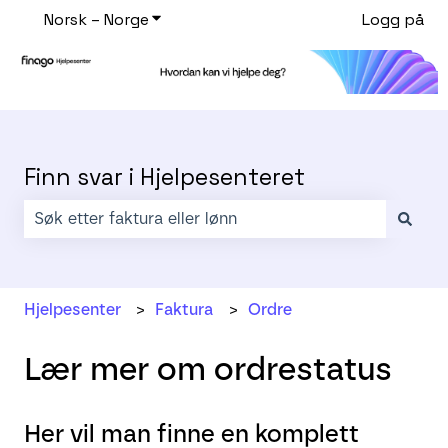
Norsk – Norge
Vis undermeny for oversettelser
Logg på
Finn svar i Hjelpesenteret
Det finnes ingen forslag fordi søkefeltet er tomt.
Hjelpesenter
Faktura
Ordre
Lær mer om ordrestatus
Her vil man finne en komplett