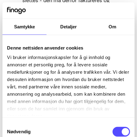
slettes - den må derfor faktureres og
deretter krediteres for å den bort.
Kontant fakturert*
: Ved bruk av
kontantfaktura så blir det ikke bokført i
Samtykke
Detaljer
Om
regnskapet. Det må eventuelt bokføres
manuelt etterpå dersom man skal bruke
kontant fakturering.
Denne nettsiden anvender cookies
Fakturér*
: Når man endrer status til
Vi bruker informasjonskapsler for å gi innhold og
«fakturér», så er ordren gjort om til en
annonser et personlig preg, for å levere sosiale
faktura. Det er ikke mulig å endre status
mediefunksjoner og for å analysere trafikken vår. Vi deler
etter at den er fakturert, og det er heller
dessuten informasjon om hvordan du bruker nettstedet
ikke mulig å slette den. Den kan krediteres.
vårt, med partnerne våre innen sosiale medier,
Fakturert Pakkseddel
: Her ligger ordrene
annonsering og analysearbeid, som kan kombinere den
som har inngått i en samleordre. 1 for hver
med annen informasjon du har gjort tilgjengelig for dem,
ordre som inngikk i en fakturert samleordre.
eller som de har samlet inn gjennom din bruk av
tjenestene deres.
Tips:
Ordrestatuser kan brukes til intern
S
kontroll over hvor ordre ligger i løypa. Ved
Nødvendig
a