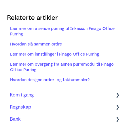
Relaterte artikler
Lær mer om å sende purring til Inkasso i Finago Office
Purring
Hvordan slå sammen ordre
Lær mer om innstillinger i Finago Office Purring
Lær mer om overgang fra annen purremodul til Finago
Office Purring
Hvordan designe ordre- og fakturamaler?
Kom i gang
Regnskap
Regnskap
Bank
Fakturering
Kom i gang med ny Bilagsbehandling