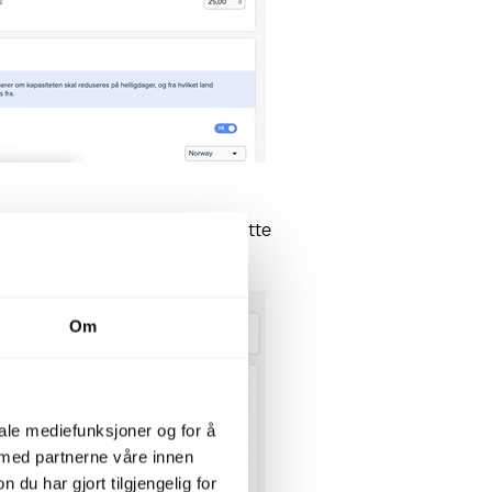
ik at ferie kan registreres. Dette
erie.
Om
iale mediefunksjoner og for å
 med partnerne våre innen
u har gjort tilgjengelig for