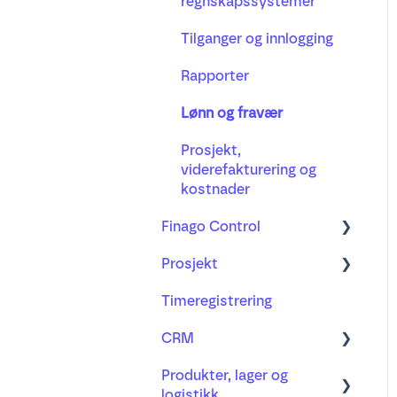
Ferie, fravær og pensjon
regnskapssystemer
Bilag, mottak og
Tilganger og innlogging
godkjenning
Rapporter
Merverdiavgift
Lønn og fravær
Anleggsregister
Prosjekt,
AI-mottaket
viderefakturering og
Valuta
kostnader
Finago Control
Fagartikler
Prosjekt
Lær mer om
Timeregistrering
Ofte stilte spørsmål
Prosjekt
CRM
Regnskapsbyrå og
Viderefakturering
regnskapsfører
Produkter, lager og
Kunder og leverandører
logistikk
Timeføring og lønn