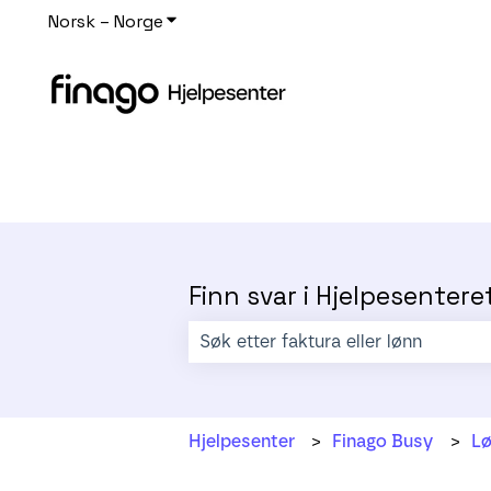
Norsk – Norge
Vis undermeny for oversettelser
Finn svar i Hjelpesentere
Det finnes ingen forslag fordi søkefe
Hjelpesenter
Finago Busy
Lø