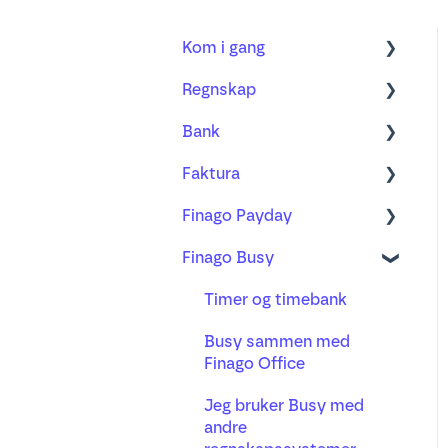
Kom i gang
Regnskap
Regnskap
Bank
Fakturering
Kom i gang med ny
Bilagsbehandling
Faktura
Bank
Bankintegrasjon og
Bilagsbehandling
bankavtale
Finago Payday
Prosjekt
Ordre
Bruk av utlegg og
Bankavstemming
Finago Busy
Lønn
Faktura
Ansatte, arbeidsforhold
mobilappen
Betalinger
og lønn
Busy timeregistrering
Distribusjon
Timer og timebank
Godkjenningsprosessen
A-melding,
Purring og inkasso
Busy sammen med
Automatisering av
arbeidsgiveravgift og
Finago Office
bilagsflyt
skattetrekk
Ny fakturering
Jeg bruker Busy med
Hurtigtaster og effektiv
Reiseregning og utlegg
andre
bruk