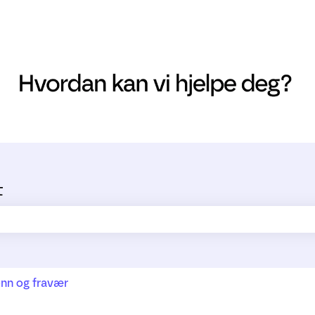
t
ltet er tomt.
nn og fravær