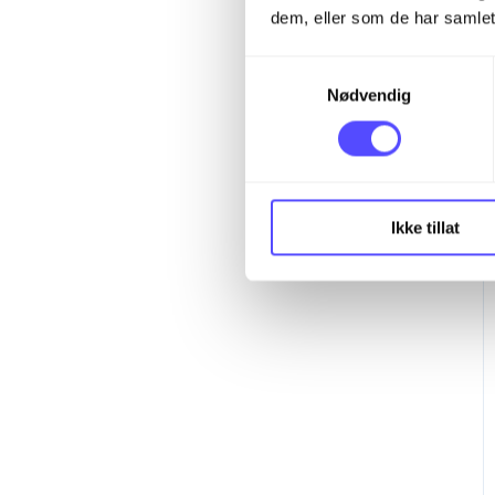
dem, eller som de har samlet
S
Nødvendig
a
m
t
y
k
Ikke tillat
k
e
v
a
l
g