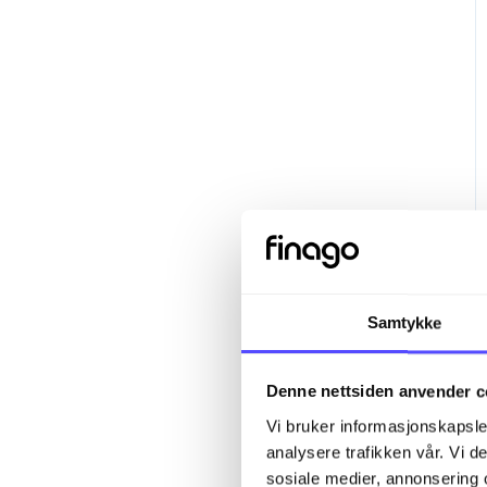
Dashbord
App
Lær mer om
Samtykke
Denne nettsiden anvender c
Vi bruker informasjonskapsler
analysere trafikken vår. Vi 
sosiale medier, annonsering 