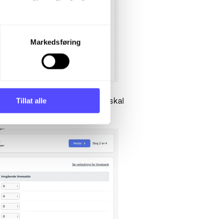
Markedsføring
Tillat alle
 spesifiserer når ferietrekket skal
te.