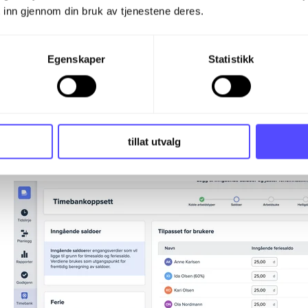
 inn gjennom din bruk av tjenestene deres.
Egenskaper
Statistikk
tillat utvalg
Videre velger du hvor mye ferie som skal legges til årlig,
gjøres og setter inngående feriesaldoer for alle de ansat