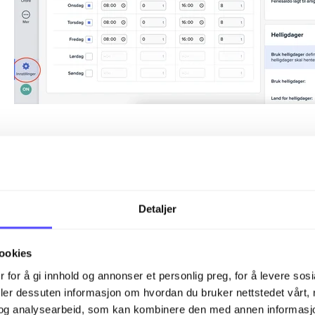
Oppsettet starter med å koble en arbeidstype til ferie, sl
forutsetter at du først har opprettet en arbeidstype for f
Detaljer
ookies
 for å gi innhold og annonser et personlig preg, for å levere sos
deler dessuten informasjon om hvordan du bruker nettstedet vårt,
og analysearbeid, som kan kombinere den med annen informasjon d