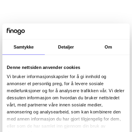
Relaterte artikler
Hvordan oppretter jeg en ny kunde i Finago Control?
Samtykke
Detaljer
Om
Hvordan sender jeg en egenerklæring til kunden før
samarbeidet starter i Finago Control?
Denne nettsiden anvender cookies
Timeregistrering i Finago Control
Vi bruker informasjonskapsler for å gi innhold og
Hvorfor vises ulike tjenester for forskjellige kunder når
annonser et personlig preg, for å levere sosiale
jeg skal gjøre min risikovurdering på kunden?
mediefunksjoner og for å analysere trafikken vår. Vi deler
Kan jeg bruke Finago Control til oppdragsstyring selv
dessuten informasjon om hvordan du bruker nettstedet
om jeg ikke jobber i et regnskapsbyrå?
vårt, med partnerne våre innen sosiale medier,
annonsering og analysearbeid, som kan kombinere den
Kom i gang
med annen informasjon du har gjort tilgjengelig for dem,
eller som de har samlet inn gjennom din bruk av
Regnskap
Regnskap