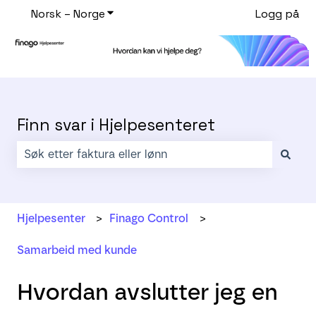
Norsk – Norge
Vis undermeny for oversettelser
Logg på
Finn svar i Hjelpesenteret
Det finnes ingen forslag fordi søkefeltet er tomt.
Hjelpesenter
Finago Control
Samarbeid med kunde
Hvordan avslutter jeg en