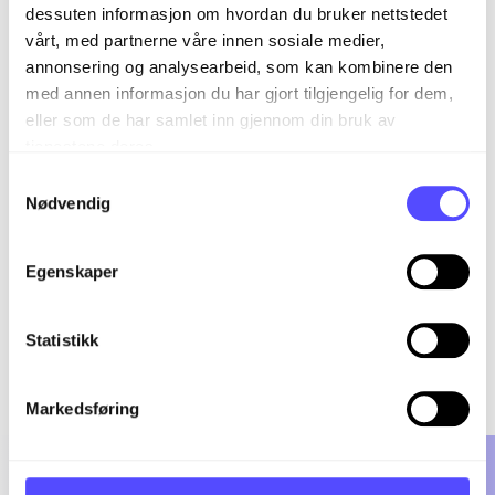
dessuten informasjon om hvordan du bruker nettstedet
vårt, med partnerne våre innen sosiale medier,
04. desember 2025
annonsering og analysearbeid, som kan kombinere den
kl. 11.30 - kl. 14:00
med annen informasjon du har gjort tilgjengelig for dem,
eller som de har samlet inn gjennom din bruk av
Charmante Skostredet
Hôtel
tjenestene deres.
Samtykkevalg
Nødvendig
Les mer om eventet i Bergen
Egenskaper
Statistikk
Markedsføring