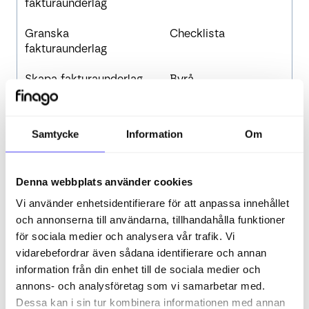
fakturaunderlag
Granska
Checklista
fakturaunderlag
Skapa fakturaunderlag
Byrå
KYC
Systemdokumentatio
n
Samtycke
Information
Om
Riskbedömning Byrå
Denna webbplats använder cookies
Vi använder enhetsidentifierare för att anpassa innehållet
och annonserna till användarna, tillhandahålla funktioner
för sociala medier och analysera vår trafik. Vi
Relaterade artiklar
vidarebefordrar även sådana identifierare och annan
information från din enhet till de sociala medier och
Hur skickar jag ett KYC-formulär till kunden innan
samarbetet startar i Control?
annons- och analysföretag som vi samarbetar med.
Dessa kan i sin tur kombinera informationen med annan
Kan jag skapa egna rapporter i Control?