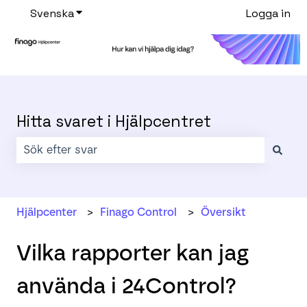
Svenska
Visa undermenyer för översättningar
Logga in
Hitta svaret i Hjälpcentret
Det finns inga förslag eftersom sökfältet är tomt.
Hjälpcenter
Finago Control
Översikt
Vilka rapporter kan jag
använda i 24Control?