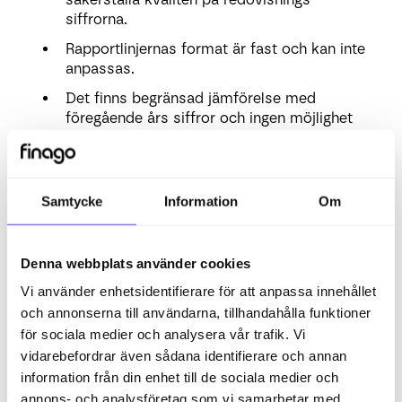
siffrorna.
Rapportlinjernas format är fast och kan inte
anpassas.
Det finns begränsad jämförelse med
föregående års siffror och ingen möjlighet
att jämföra med budgeten.
Avancerade rapporter:
Samtycke
Information
Om
Rapportlinjernas format varierar från:
Standard inställning
Denna webbplats använder cookies
Sammanfattad vy
Vi använder enhetsidentifierare för att anpassa innehållet
Bransch vy
och annonserna till användarna, tillhandahålla funktioner
för sociala medier och analysera vår trafik. Vi
Rapporter kan sorteras efter
vidarebefordrar även sådana identifierare och annan
avdelning/projekt/anpassade dimensioner.
information från din enhet till de sociala medier och
annons- och analysföretag som vi samarbetar med.
Anpassade nyckeltal och KPI:er visas i