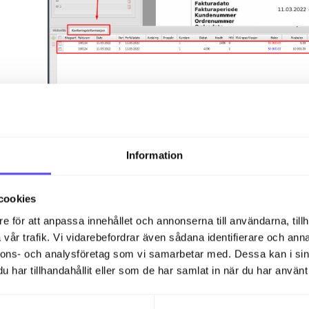
Det syns tydligt att verifikationsarten saknas på 
Navigera till fliken "Historik" och lägg till dig själ
Information
cookies
e för att anpassa innehållet och annonserna till användarna, tillh
vår trafik. Vi vidarebefordrar även sådana identifierare och anna
nnons- och analysföretag som vi samarbetar med. Dessa kan i sin
har tillhandahållit eller som de har samlat in när du har använt 