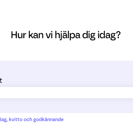
t
ältet är tomt.
lag, kvitto och godkännande