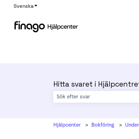
Svenska
Visa undermenyer för översättningar
Hitta svaret i Hjälpcentre
Det finns inga förslag eftersom sökf
Hjälpcenter
Bokföring
Under