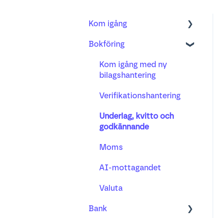
Kom igång
Bokföring
Bokföring
Fakturering
Kom igång med ny
bilagshantering
Bank
Verifikationshantering
Projekt
Underlag, kvitto och
Lön
godkännande
Busy tidsregistrering
Moms
AI-mottagandet
Valuta
Bank