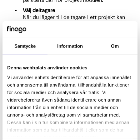
på startsidan för projektmodulen.
Välj deltagare
När du lägger till deltagare i ett projekt kan
du ange en eller flera personer. Om du
lägger till flera deltagare kommer resultaten
att visa vilka projekt varje deltagare är
involverad i. Det är viktigt att notera att
Samtycke
Information
Om
deltagarna inte nödvändigtvis behöver vara
med i samma projekt, utan de kan vara
engagerade i olika projekt.
Denna webbplats använder cookies
Alla typer
Vi använder enhetsidentifierare för att anpassa innehållet
Detta fält avser projekttyp. Projekttyper
och annonserna till användarna, tillhandahålla funktioner
läggs till i projekt under fliken Egenskaper.
för sociala medier och analysera vår trafik. Vi
Om ingen typ har angetts för ett projekt,
vidarebefordrar även sådana identifierare och annan
kommer du inte att kunna hitta projektet
information från din enhet till de sociala medier och
med detta sökkriterium. Typerna hanteras i
annons- och analysföretag som vi samarbetar med.
projektinställningarna på startsidan för
Dessa kan i sin tur kombinera informationen med annan
projektmodulen.
information som du har tillhandahållit eller som de har
Underkategorier
samlat in när du har använt deras tjänster.