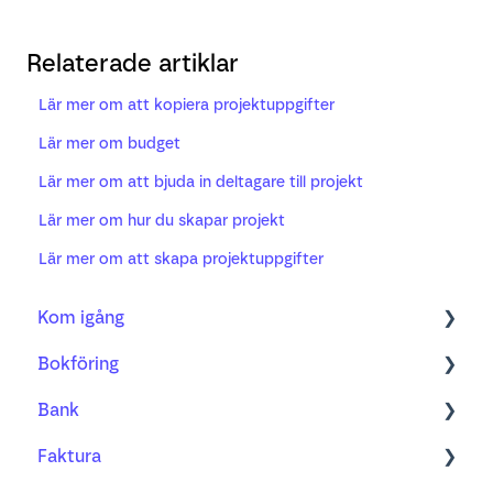
Relaterade artiklar
Lär mer om att kopiera projektuppgifter
Lär mer om budget
Lär mer om att bjuda in deltagare till projekt
Lär mer om hur du skapar projekt
Lär mer om att skapa projektuppgifter
Kom igång
Bokföring
Bokföring
Bank
Fakturering
Kom igång med ny bilagshantering
Faktura
Bank
Verifikationshantering
Bank