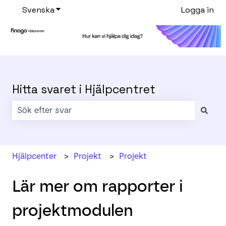
Svenska
Visa undermenyer för översättningar
Logga in
Hitta svaret i Hjälpcentret
Det finns inga förslag eftersom sökfältet är tomt.
Hjälpcenter
Projekt
Projekt
Lär mer om rapporter i
projektmodulen