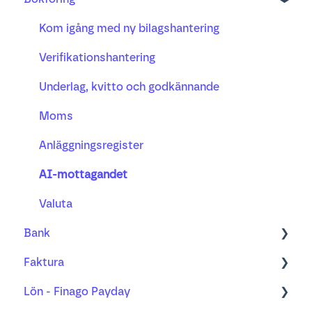
Fakturering
Kom igång med ny bilagshantering
Bank
Verifikationshantering
Projekt
Underlag, kvitto och godkännande
Lön
Moms
Busy tidsregistrering
Anläggningsregister
AI-mottagandet
Valuta
Bank
Faktura
Bank
Lön - Finago Payday
Bankavstämning
Order