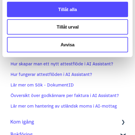
l
Genom att följa AI:s indikationer behöver du bara
Tillåt alla
granska de värden där AI är osäker. Det sparar tid
och minskar risken för fel.
Tillåt urval
Avvisa
Relaterade artiklar
Hur skapar man ett nytt attestflöde i AI Assistant?
Hur fungerar attestflöden i AI Assistant?
Lär mer om Sök - DokumentID
Övversikt över godkännare per faktura i AI Assistant?
Lär mer om hantering av utländsk moms i AI-mottag
Kom igång
Bokföring
Bokföring