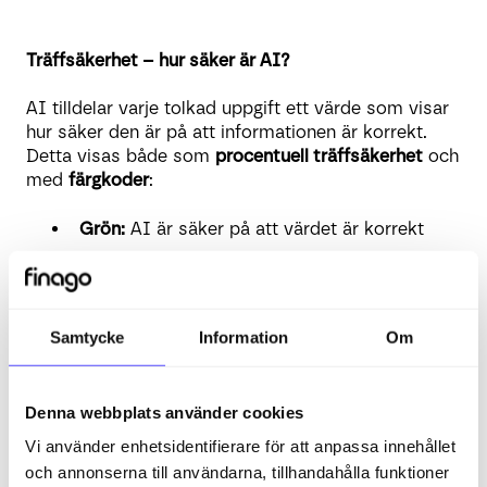
Träffsäkerhet – hur säker är AI?
AI tilldelar varje tolkad uppgift ett värde som visar
hur säker den är på att informationen är korrekt.
Detta visas både som
procentuell träffsäkerhet
och
med
färgkoder
:
Grön:
AI är säker på att värdet är korrekt
Gul:
AI är osäker – kontrollera fakturan
Röd:
AI är mycket osäker – kontrollera
noggrant
Samtycke
Information
Om
Skalan går från
0,00 till 1,0
, där 1,0 betyder full
säkerhet.
Denna webbplats använder cookies
Vi använder enhetsidentifierare för att anpassa innehållet
och annonserna till användarna, tillhandahålla funktioner