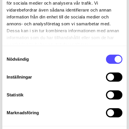
Exempel 1 – Grön indikator
för sociala medier och analysera vår trafik. Vi
vidarebefordrar även sådana identifierare och annan
AI tolkar förfallodatum och visar
1,0 av 1,0
med
information från din enhet till de sociala medier och
grön färg. Det betyder att AI är helt säker. Du kan
annons- och analysföretag som vi samarbetar med.
även se alternativa värden och varifrån på fakturan
Dessa kan i sin tur kombinera informationen med annan
AI hämtat informationen.
information som du har tillhandahållit eller som de har
samlat in när du har använt deras tjänster.
Exempel 2 – Röd indikator
S
AI visar
0,11 av 1,0
med röd färg. Här är AI osäker,
Nödvändig
a
och du bör kontrollera fakturan innan bokföring.
m
t
Inställningar
y
c
k
Statistik
e
s
Marknadsföring
v
a
Varför är detta viktigt?