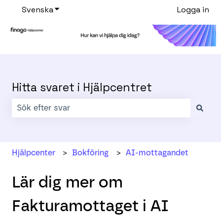
Svenska
Visa undermenyer för översättningar
Logga in
Hitta svaret i Hjälpcentret
Det finns inga förslag eftersom sökfältet är tomt.
Hjälpcenter
Bokföring
AI-mottagandet
Lär dig mer om
Fakturamottaget i AI