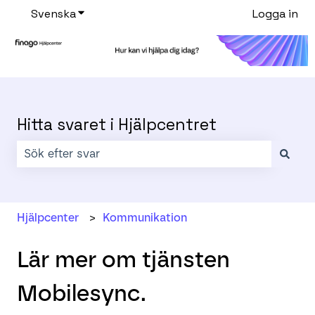
Svenska
Visa undermenyer för översättningar
Logga in
Hitta svaret i Hjälpcentret
Det finns inga förslag eftersom sökfältet är tomt.
Hjälpcenter
Kommunikation
Lär mer om tjänsten
Mobilesync.