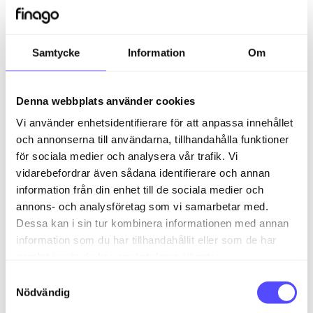
Använd standardporten: Ja.
Samtycke
Information
Om
3.
Inloggningsinformation
De olika alternativen
Denna webbplats använder cookies
Användarnamn: Det användarnamn du har
Vi använder enhetsidentifierare för att anpassa innehållet
för ditt användarkonto hos NetClient
och annonserna till användarna, tillhandahålla funktioner
för sociala medier och analysera vår trafik. Vi
Lösenord: Lösenordet för ditt
vidarebefordrar även sådana identifierare och annan
användarkonto hos NetClient
information från din enhet till de sociala medier och
Domän: inte används
annons- och analysföretag som vi samarbetar med.
Dessa kan i sin tur kombinera informationen med annan
4.
Synkroniseringsintervall
information som du har tillhandahållit eller som de har
samlat in när du har använt deras tjänster.
De olika alternativen
S
Synkroniseringsintervall under högtrafik:
Nödvändig
a
valfritt. Till exempel var 15:e minut.
m