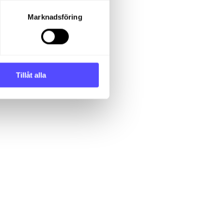
 den markerade uppgiften.
Marknadsföring
Tillåt alla