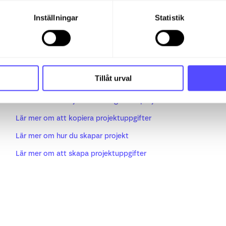
Shift+E
= Öppnar uppgiftsfältet för att ändra namnet på
Inställningar
Statistik
Relaterade artiklar
Tillåt urval
Lär mer om budget
Lär mer om att bjuda in deltagare till projekt
Lär mer om att kopiera projektuppgifter
Lär mer om hur du skapar projekt
Lär mer om att skapa projektuppgifter