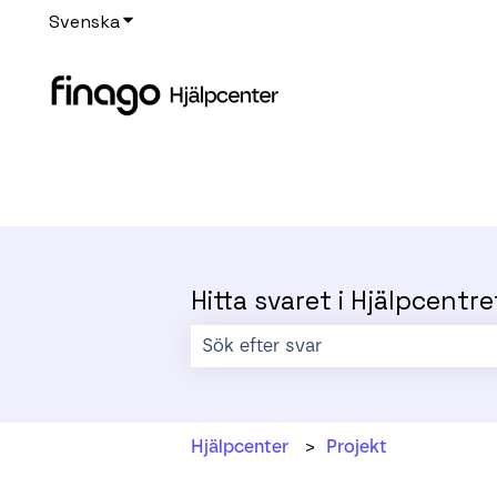
Svenska
Visa undermenyer för översättningar
Hitta svaret i Hjälpcentre
Det finns inga förslag eftersom sökf
Hjälpcenter
Projekt