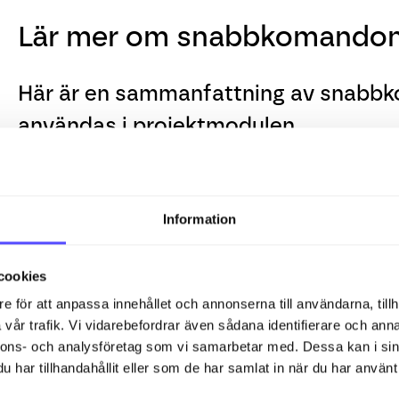
Lär mer om snabbkomandon 
Här är en sammanfattning av snab
användas i projektmodulen.
Snabbkommandon för planering
Shift+N
= Ny uppgift
Information
Shift+S
= Skapar en ny underuppgift för den markerade u
cookies
Shift+M
= Nytt delmål
e för att anpassa innehållet och annonserna till användarna, tillh
vår trafik. Vi vidarebefordrar även sådana identifierare och anna
Shift+Enter
= Öppnar formuläret för uppgiften
nnons- och analysföretag som vi samarbetar med. Dessa kan i sin
Shift+D
= Raderar den markerade uppgiften.
har tillhandahållit eller som de har samlat in när du har använt 