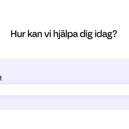
t
ältet är tomt.