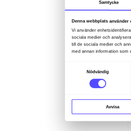
Samtycke
Denna webbplats använder 
Vi använder enhetsidentifierar
sociala medier och analysera 
till de sociala medier och a
med annan information som du 
S
Nödvändig
a
m
t
y
c
Avvisa
k
e
s
v