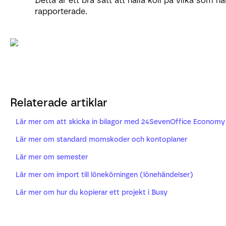
Detta är ett bra sätt att hålla koll på vilka som h
rapporterade.
Relaterade artiklar
Lär mer om att skicka in bilagor med 24SevenOffice Economy
Lär mer om standard momskoder och kontoplaner
Lär mer om semester
Lär mer om import till lönekörningen (lönehändelser)
Lär mer om hur du kopierar ett projekt i Busy