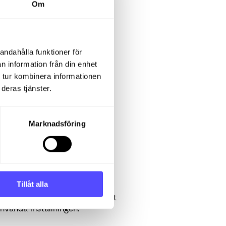
Om
andahålla funktioner för
n information från din enhet
 tur kombinera informationen
under föregående månad.
deras tjänster.
Marknadsföring
till klienterna.
åtkomst till vilka klienter.
Tillåt alla
 används partnerlistan som ett
vända inställningen.