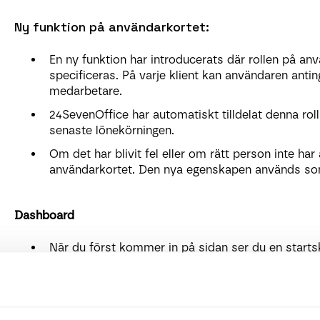
Ny funktion på användarkortet:
En ny funktion har introducerats där rollen på an
specificeras. På varje klient kan användaren antin
medarbetare.
24SevenOffice har automatiskt tilldelat denna roll
senaste lönekörningen.
Om det har blivit fel eller om rätt person inte har
användarkortet. Den nya egenskapen används som 
Dashboard
När du först kommer in på sidan ser du en starts
klienter under partnern. Här hittar du bland annat 
Antalet löneklienter
Anställda i tjänst