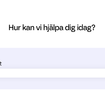
t
ältet är tomt.