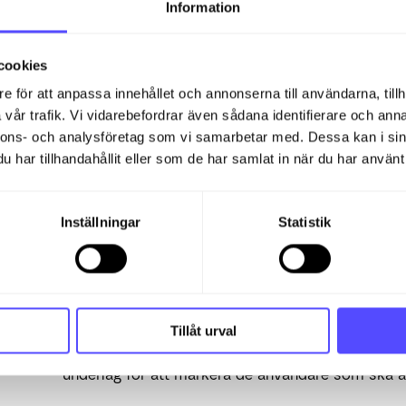
Information
Skickade lönespecifikationer
Registrerade resor och utlägg
cookies
Registrerade frånvaror
e för att anpassa innehållet och annonserna till användarna, tillh
Automatiseringsnivå
vår trafik. Vi vidarebefordrar även sådana identifierare och anna
nnons- och analysföretag som vi samarbetar med. Dessa kan i sin
Arbetgivardeklarationer som har haft fel 
har tillhandahållit eller som de har samlat in när du har använt 
Total utbetald lön
Inställningar
Statistik
Partnerlista
Visar klienter och vilka
anställda som har tillgång
Använd filter för att se vilka medarbetare som har 
Tillåt urval
När partnerinställningarna
aktiveras
på klienterna
underlag för att markera de användare som ska an