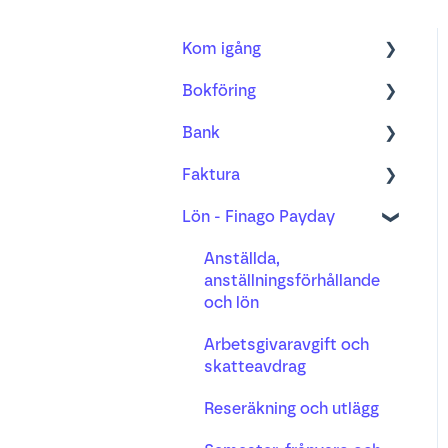
Kom igång
Bokföring
Bokföring
Bank
Fakturering
Kom igång med ny
bilagshantering
Faktura
Bank
Bank
Verifikationshantering
Lön - Finago Payday
Projekt
Bankavstämning
Order
Underlag, kvitto och
Lön
Betalning
Faktura
Anställda,
godkännande
anställningsförhållande
Busy tidsregistrering
Distribution
Moms
och lön
Påminnelse och inkasso
AI-mottagandet
Arbetsgivaravgift och
skatteavdrag
Valuta
Reseräkning och utlägg