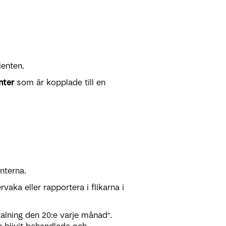
ienten.
nter
som är kopplade till en
enterna.
vaka eller rapportera i flikarna i
talning den 20:e varje månad".