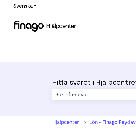
Svenska
Visa undermenyer för översättningar
Hitta svaret i Hjälpcentre
Det finns inga förslag eftersom sökf
Hjälpcenter
Lön - Finago Payday