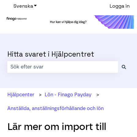
Svenska
Visa undermenyer för översättningar
Logga in
Hitta svaret i Hjälpcentret
Det finns inga förslag eftersom sökfältet är tomt.
Hjälpcenter
Lön - Finago Payday
Anställda, anställningsförhållande och lön
Lär mer om import till