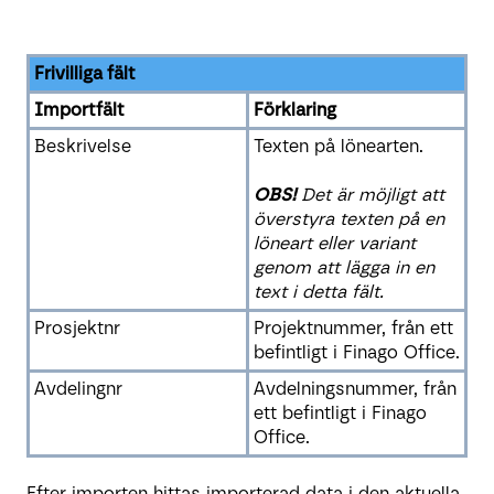
Frivilliga fält
Importfält
Förklaring
Beskrivelse
Texten på lönearten.
OBS!
Det är möjligt att
överstyra texten på en
löneart eller variant
genom att lägga in en
text i detta fält.
Prosjektnr
Projektnummer, från ett
befintligt i Finago Office.
Avdelingnr
Avdelningsnummer, från
ett befintligt i Finago
Office.
Efter importen hittas importerad data i den aktuella