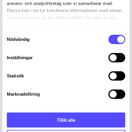
annons- och analysföretag som vi samarbetar med.
Dessa kan i sin tur kombinera informationen med annan
information som du har tillhandahållit eller som de har
samlat in när du har använt deras tjänster.
S
Nödvändig
a
m
t
Inställningar
y
c
k
Statistik
e
När du har matchat alla relevanta kolumner,
s
Marknadsföring
klicka på "
Nästa
". Ge mallen ett namn.
v
a
l
Tillåt alla