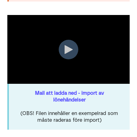
Mall att ladda ned - import av
lönehändelser
(OBS! Filen innehåller en exempelrad som
måste raderas före import)