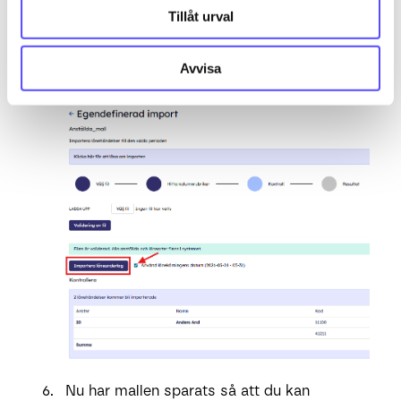
Tillåt urval
Avvisa
Verifiera och importera löneunderlagen till
lönekörningen.
Nu har mallen sparats så att du kan