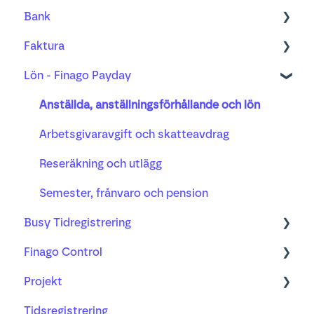
Bank
Fakturering
Kom igång med ny bilagshantering
Faktura
Bank
Verifikationshantering
Bank
Lön - Finago Payday
Projekt
Underlag, kvitto och godkännande
Bankavstämning
Order
Lön
Moms
Betalning
Faktura
Anställda, anställningsförhållande och lön
Busy tidsregistrering
AI-mottagandet
Distribution
Arbetsgivaravgift och skatteavdrag
Valuta
Påminnelse och inkasso
Reseräkning och utlägg
Semester, frånvaro och pension
Busy Tidregistrering
Finago Control
Timmar och tidbank
Projekt
Busy tillsammans med Finago Office
Lär dig mer om
Tidsregistrering
Jag använder Busy med andra
Vanliga frågor
Projekt