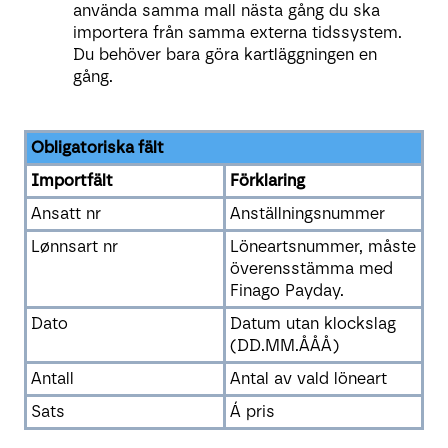
använda samma mall nästa gång du ska
importera från samma externa tidssystem.
Du behöver bara göra kartläggningen en
gång.
Obligatoriska fält
Importfält
Förklaring
Ansatt nr
Anställningsnummer
Lønnsart nr
Löneartsnummer, måste
överensstämma med
Finago Payday.
Dato
Datum utan klockslag
(DD.MM.ÅÅÅ)
Antall
Antal av vald löneart
Sats
Á pris