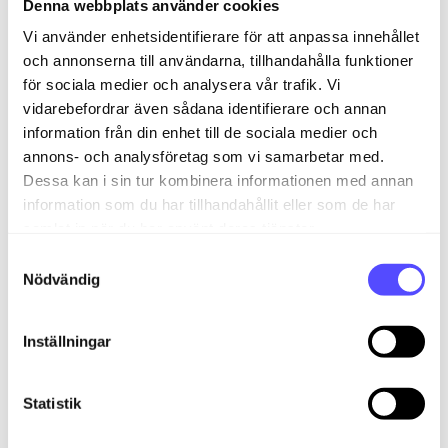
Denna webbplats använder cookies
det som verkligen har fakturerats till kunden. Vi
rekommenderar att använda fastpris på detta sätt
Vi använder enhetsidentifierare för att anpassa innehållet
om du vill använda budget och
och annonserna till användarna, tillhandahålla funktioner
lönsamhetsrapporter regelbundet för att få en
för sociala medier och analysera vår trafik. Vi
korrekt total översikt och rapportering.
vidarebefordrar även sådana identifierare och annan
information från din enhet till de sociala medier och
Metod 2: Inkludera och redigera alla
annons- och analysföretag som vi samarbetar med.
orderrader
Dessa kan i sin tur kombinera informationen med annan
information som du har tillhandahållit eller som de har
Om det är viktigt för dig att inkludera alla
samlat in när du har använt deras tjänster.
orderrader, det vill säga antalet timmar som har
S
arbetats på olika arbetsytor, så är det möjligt att
Nödvändig
a
redigera timpriset för dessa.
m
t
Börja med att välja de timmar som du vill inkludera
Inställningar
i ordern och klicka sedan på "Uppdatera
y
ordergrunden".
c
k
Statistik
e
Se resultatet av ordern nedan: