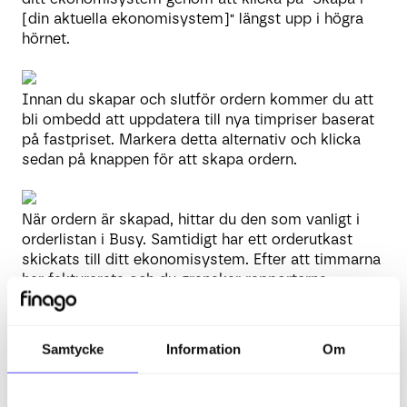
[din aktuella ekonomisystem]" längst upp i högra
hörnet.
Innan du skapar och slutför ordern kommer du att
bli ombedd att uppdatera till nya timpriser baserat
på fastpriset. Markera detta alternativ och klicka
sedan på knappen för att skapa ordern.
När ordern är skapad, hittar du den som vanligt i
orderlistan i Busy. Samtidigt har ett orderutkast
skickats till ditt ekonomisystem. Efter att timmarna
har fakturerats och du granskar rapporterna,
kommer du att märka att de uppdaterade
timpriserna från fastpriset finns med i rapporterna.
Samtycke
Information
Om
På detta sätt kan du fakturera det fasta priset
korrekt, samtidigt som timpriserna i Busy speglar