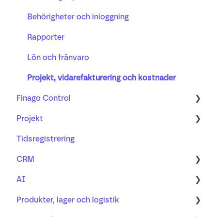
Behörigheter och inloggning
Rapporter
Lön och frånvaro
Projekt, vidarefakturering och kostnader
Finago Control
Projekt
Lär dig mer om
Tidsregistrering
Vanliga frågor
Projekt
CRM
Redovisningsbyrå och redovisningsekonom
Vidarefakturering
AI
Tidrapportering och lön
Kunder och leverantörer
Produkter, lager och logistik
Samarbete med kund
Kontakter
Vanliga frågor