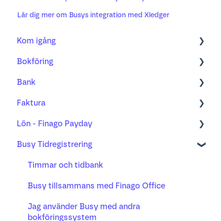
Lär dig mer om Busys integration med Xledger
Kom igång
Bokföring
Bokföring
Bank
Fakturering
Kom igång med ny bilagshantering
Faktura
Bank
Verifikationshantering
Bank
Lön - Finago Payday
Projekt
Underlag, kvitto och godkännande
Bankavstämning
Order
Busy Tidregistrering
Lön
Moms
Betalning
Faktura
Anställda, anställningsförhållande och lön
Busy tidsregistrering
Anläggningsregister
Distribution
Arbetsgivaravgift och skatteavdrag
Timmar och tidbank
AI-mottagandet
Påminnelse och inkasso
Reseräkning och utlägg
Busy tillsammans med Finago Office
Valuta
Semester, frånvaro och pension
Jag använder Busy med andra
bokföringssystem