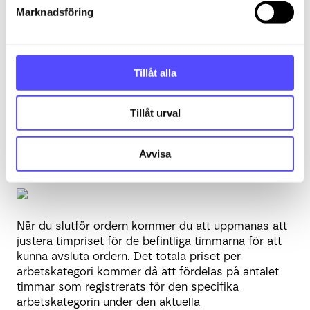
s
Marknadsföring
v
a
Om du har ett fastprisavtal på 60000 kr som du vill
l
fakturera, kan du enkelt göra det på följande sätt:
Tillåt alla
Dela upp det fasta priset mellan orderraderna i
ordern, till exempel 15000 på varje:
Tillåt urval
För att ändra orderraden klickar du på pennan till
höger om raden och kan redigera orderraden på
Avvisa
samma sätt som tidigare visat i artikeln.
När du slutför ordern kommer du att uppmanas att
justera timpriset för de befintliga timmarna för att
kunna avsluta ordern. Det totala priset per
arbetskategori kommer då att fördelas på antalet
timmar som registrerats för den specifika
arbetskategorin under den aktuella