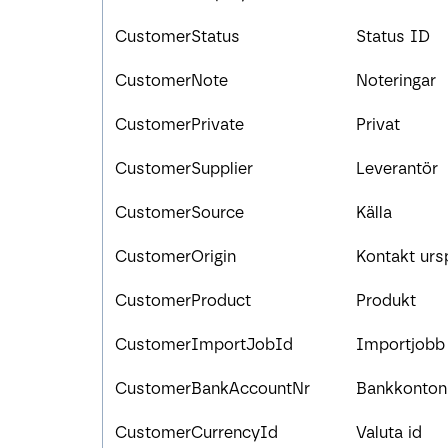
CustomerStatus
Status ID
CustomerNote
Noteringar
CustomerPrivate
Privat
CustomerSupplier
Leverantör
CustomerSource
Källa
CustomerOrigin
Kontakt urs
CustomerProduct
Produkt
CustomerImportJobId
Importjobb 
CustomerBankAccountNr
Bankkontonr
CustomerCurrencyId
Valuta id