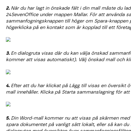
2.
När du har lagt in önskade fält i din mall måste du lad
24SevenOffice under mappen Mallar. För att använda s
sammanfogningsknappen till höger om Spara-knappen på
högerklicka på en kontakt som är kopplad till ett företa
3.
En dialogruta visas där du kan välja önskad samman
kommer att visas automatiskt). Välj önskad mall och klic
4.
Efter att du har klickat på Lägg till visas en översi
mall innehåller. Klicka på Starta sammanslagning för att 
5.
Din Word-mall kommer nu att visas på skärmen med 
spara dokumentet på vanligt sätt lokalt, eller så kan d
dialogrutan med översikten över sammanfogningsfälten för