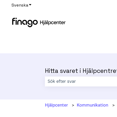
Svenska
Visa undermenyer för översättningar
Hitta svaret i Hjälpcentre
Det finns inga förslag eftersom sökf
Hjälpcenter
Kommunikation