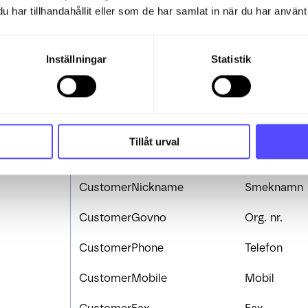
CustomerPostalAddress
Postadress
har tillhandahållit eller som de har samlat in när du har använt 
CustomerPostalZipcode
Post postnr
Inställningar
Statistik
CustomerPostalZiparea
Post postpl
CustomerPostalCity
Post stad
CustomerPostalState
Post län
Tillåt urval
CustomerCountryCode
Landskod
CustomerNickname
Smeknamn
CustomerGovno
Org. nr.
CustomerPhone
Telefon
CustomerMobile
Mobil