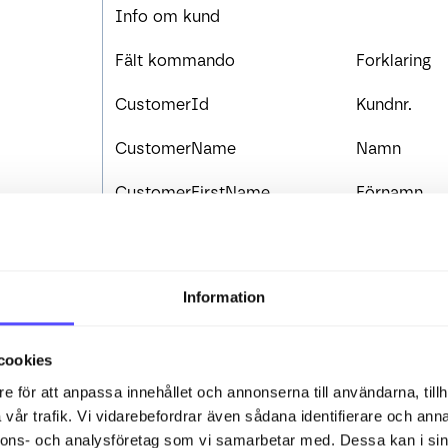
Info om kund
Fält kommando
Forklaring
CustomerId
Kundnr.
CustomerName
Namn
CustomerFirstName
Förnamn
CustomerVisitAddress
Besöksadre
CustomerVisitZipcode
Besöks post
Information
CustomerVisitZiparea
Besökarpost
cookies
CustomerVisitCity
Besöksstad
e för att anpassa innehållet och annonserna till användarna, tillh
CustomerVisitState
Besöks län
vår trafik. Vi vidarebefordrar även sådana identifierare och anna
nnons- och analysföretag som vi samarbetar med. Dessa kan i sin