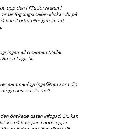
da upp den i Filutforskaren i
ammanfogningsmallen klickar du på
 kundkortet eller genom att
g.
fogningsmall (mappen Mallar
ka på Lägg till.
kt över sammanfogningsfälten som din
infoga dessa i din mall..
den önskade datan infogad. Du kan
u klicka på knappen Ladda upp i
 att ladda upp filen direkt till