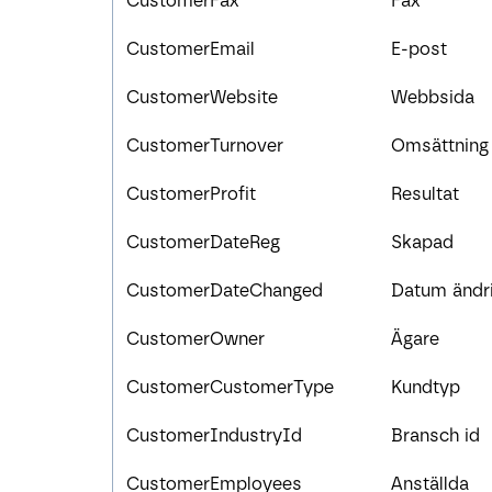
CustomerFax
Fax
CustomerEmail
E-post
CustomerWebsite
Webbsida
CustomerTurnover
Omsättning
CustomerProfit
Resultat
CustomerDateReg
Skapad
CustomerDateChanged
Datum ändr
CustomerOwner
Ägare
CustomerCustomerType
Kundtyp
CustomerIndustryId
Bransch id
CustomerEmployees
Anställda