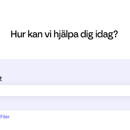
t
ältet är tomt.
Filer