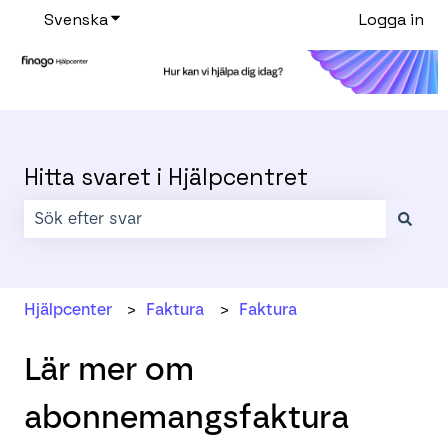
Svenska
Visa undermenyer för översättningar
Logga in
Hitta svaret i Hjälpcentret
Det finns inga förslag eftersom sökfältet är tomt.
Hjälpcenter
Faktura
Faktura
Lär mer om
abonnemangsfaktura