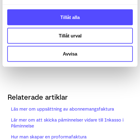
a
Använd dynamisk prissättning
: Priset uppdateras
l
automatiskt om varan får nytt pris i artikelregistret.
Tillåt alla
Avaktivera denna om du huvudsakligen jobbar med
fastpriser.
Tillåt urval
Använd dynamisk namngivning
: Namnet uppdateras
automatiskt om varan får ett nytt namn i
Avvisa
artikelregistret.
Relaterade artiklar
Läs mer om uppsättning av abonnemangsfaktura
Lär mer om att skicka påminnelser vidare till Inkasso i
Påminnelse
Hur man skapar en proformafaktura