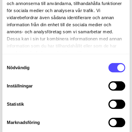
förskjutning.
och annonserna till användarna, tillhandahålla funktioner
för sociala medier och analysera vår trafik. Vi
vidarebefordrar även sådana identifierare och annan
Du kan se exempel på hur du konfigurerar
information från din enhet till de sociala medier och
abonnemangsfakturering
här.
annons- och analysföretag som vi samarbetar med.
Dessa kan i sin tur kombinera informationen med annan
information som du har tillhandahållit eller som de har
samlat in när du har använt deras tjänster.
Direkt till faktura:
Automatisk fakturering av order
som genereras från abonnemangsfaktura.
S
Nödvändig
a
Använd periodisering:
Vid generering av fakturan blir
m
den periodiserad över det tidsintervallet som
t
fakturan gäller för.
Inställningar
y
c
Kräv kommentar:
Vid sparande av
k
Statistik
abonnemangsfaktura blir användaren bedd om att
skriva in en kommentar när det utförs ändringar
e
som påverkar totalsumman.
s
Marknadsföring
v