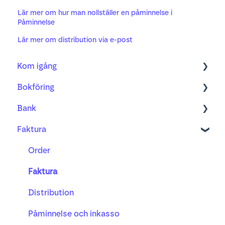
Lär mer om hur man nollställer en påminnelse i
Påminnelse
Lär mer om distribution via e-post
Kom igång
Bokföring
Bokföring
Bank
Fakturering
Kom igång med ny bilagshantering
Faktura
Bank
Verifikationshantering
Bank
Projekt
Underlag, kvitto och godkännande
Bankavstämning
Order
Lön
Moms
Betalning
Faktura
Busy tidsregistrering
AI-mottagandet
Distribution
Valuta
Påminnelse och inkasso