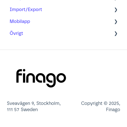
Import/Export
Kalender
Bokföring
Våra integrationer
Mobilapp
CRM
Import
Övrigt
Avanserad Rapportering
Importguider
Lär dig mer om
Export av rådata
Vanliga frågor
Min profil
Gammal app
Användaradministration
Dashboard
Sveavägen 9, Stockholm,
Copyright © 2025,
111 57 Sweden
Finago