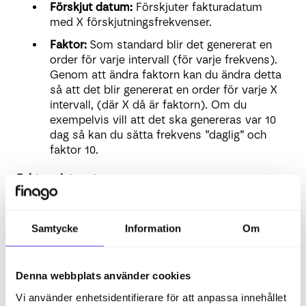
Förskjut datum:
Förskjuter fakturadatum
med X förskjutningsfrekvenser.
Faktor:
Som standard blir det genererat en
order för varje intervall (för varje frekvens).
Genom att ändra faktorn kan du ändra detta
så att det blir genererat en order för varje X
intervall, (där X då är faktorn). Om du
exempelvis vill att det ska genereras var 10
dag så kan du sätta frekvens ”daglig” och
faktor 10.
Fakturadatum typ:
Inga:
Fakturadatum = genereringsdatum.
Samtycke
Information
Om
Nästa datum (innan förskjutning)
:
Fakturadatum = nästa datum (tar inte
hänsyn till förskjutning)
Denna webbplats använder cookies
Första datum efter förskjutning
:
Fakturadatum = nästa datum + eventuell
Vi använder enhetsidentifierare för att anpassa innehållet