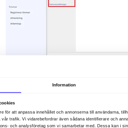
I inställningarna för Projektmodulen kan du lägga till el
Information
Statustyper, Understatusar och Nummerserier. Dessa är ol
projekt och filtrera på i projektlistrapporten. Det är ock
aktiva och inaktiva projekt. Projekt med aktiv status ko
cookies
i Busy och faktureras i 24SevenOffice. Ett projekt med 
e för att anpassa innehållet och annonserna till användarna, tillh
förrän statusen ändras.
vår trafik. Vi vidarebefordrar även sådana identifierare och anna
nnons- och analysföretag som vi samarbetar med. Dessa kan i sin
Här kan du även konfigurera personliga inställningar för 