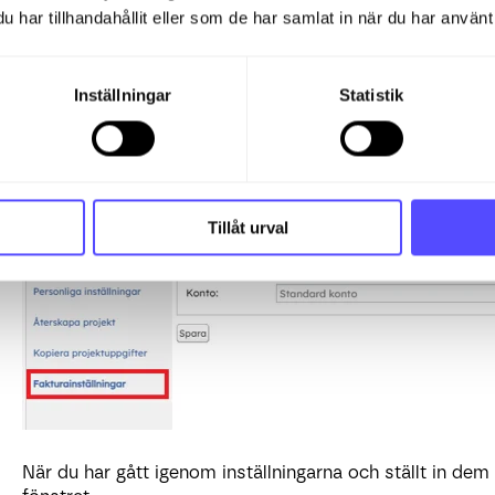
har tillhandahållit eller som de har samlat in när du har använt 
återställa raderade projekt.
För att använda "kopiera projektuppgifter" måste du ha s
Inställningar
Statistik
Om du har aktiverat fakturering i projektmodulen kan d
fakturainställningar. Dessa gäller endast vid fakturering
Tillåt urval
När du har gått igenom inställningarna och ställt in dem