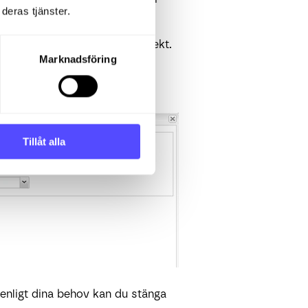
deras tjänster.
kapat ett uppgiftsdrivet projekt.
Marknadsföring
u även konfigurera
 från projektmodulen.
Tillåt alla
 enligt dina behov kan du stänga