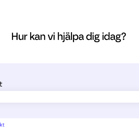
t
ältet är tomt.
kt