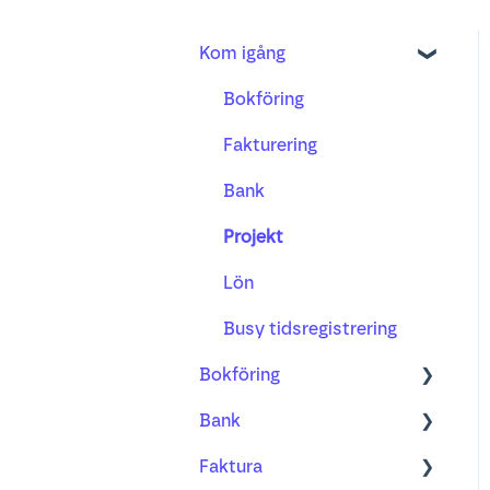
Kom igång
Bokföring
Fakturering
Bank
Projekt
Lön
Busy tidsregistrering
Bokföring
Bank
Kom igång med ny
bilagshantering
Faktura
Bank