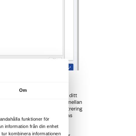
ler ändra nuvarande Typer,
Om
ika variabler du kan tilldela ditt
så på detta sätt du kan skilja mellan
mmer endast att ha tids registrering
inaktiv status kan inte användas
andahålla funktioner för
n information från din enhet
 tur kombinera informationen
din användare på klienten eller