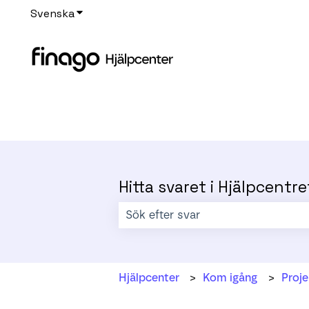
Svenska
Visa undermenyer för översättningar
Hitta svaret i Hjälpcentre
Det finns inga förslag eftersom sökf
Hjälpcenter
Kom igång
Proje