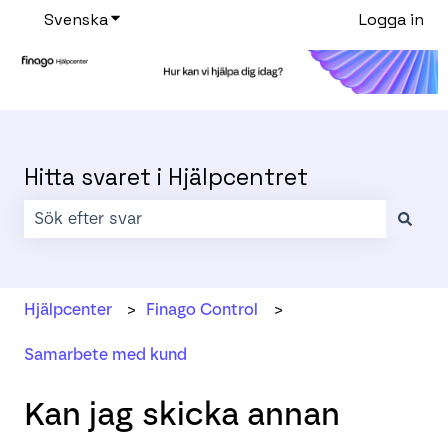
Svenska
Visa undermenyer för översättningar
Logga in
Hitta svaret i Hjälpcentret
Det finns inga förslag eftersom sökfältet är tomt.
Hjälpcenter
Finago Control
Samarbete med kund
Kan jag skicka annan