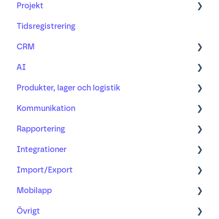
Projekt
Tidsregistrering
Projekt
CRM
Vidarefakturering
AI
Kunder och leverantörer
Produkter, lager och logistik
Kontakter
Vanliga frågor
Kommunikation
Övrigt
Produkter
Rapportering
Lager och logistik
E-post
Integrationer
Filer
Projekt
Import/Export
Kalender
Bokföring
Våra integrationer
Mobilapp
CRM
Import
Övrigt
Avanserad Rapportering
Importguider
Lär dig mer om