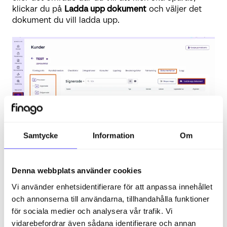
klickar du på
Ladda upp dokument
och väljer det
dokument du vill ladda upp.
Samtycke
Information
Om
Du kan sedan markera dokumenten som signerade,
eller skicka ut dom till kunden för signering via
Denna webbplats använder cookies
Kivra. Det är möjligt att välja om endast en
Vi använder enhetsidentifierare för att anpassa innehållet
befattningshavare ska signera, eller om även en
och annonserna till användarna, tillhandahålla funktioner
eller flera representanter från kunden och från byrån
för sociala medier och analysera vår trafik. Vi
ska signera dokumentet.
vidarebefordrar även sådana identifierare och annan