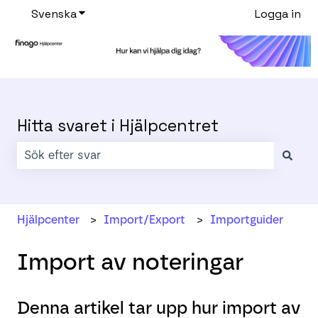
Svenska
Visa undermenyer för översättningar
Logga in
Hitta svaret i Hjälpcentret
Det finns inga förslag eftersom sökfältet är tomt.
Hjälpcenter
Import/Export
Importguider
Import av noteringar
Denna artikel tar upp hur import av