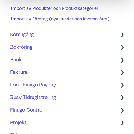
Import av Produkter och Produktkategorier
Import av Företag (nya kunder och leverantörer)
Kom igång
Bokföring
Bokföring
Bank
Fakturering
Kom igång med ny bilagshantering
Faktura
Bank
Verifikationshantering
Bank
Lön - Finago Payday
Projekt
Underlag, kvitto och godkännande
Bankavstämning
Order
Busy Tidregistrering
Lön
Moms
Betalning
Faktura
Anställda, anställningsförhållande och lön
Finago Control
Busy tidsregistrering
Anläggningsregister
Distribution
Arbetsgivaravgift och skatteavdrag
Timmar och tidbank
Projekt
AI-mottagandet
Påminnelse och inkasso
Reseräkning och utlägg
Busy tillsammans med Finago Office
Lär dig mer om