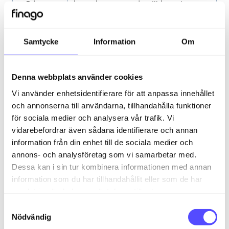
ctId
kontakten som du vill koppla
noteringen till.
NoteDateR
Datum för när noteringen
Samtycke
Information
Om
egistered
registrerades. Ange formatet som
dag/månad/år (31.01.2008)
Denna webbplats använder cookies
NoteDescr
Noteringens kommentar
Vi använder enhetsidentifierare för att anpassa innehållet
iption
och annonserna till användarna, tillhandahålla funktioner
för sociala medier och analysera vår trafik. Vi
NoteOwne
För att vara ägaren av notatet
r
måste du vara en befintlig
vidarebefordrar även sådana identifierare och annan
användare av 24SevenOffice,
information från din enhet till de sociala medier och
annars kommer det att sättas till
annons- och analysföretag som vi samarbetar med.
användaren som importerar data.
Dessa kan i sin tur kombinera informationen med annan
Användaren måste vara i formatet
information som du har tillhandahållit eller som de har
förnamn + efternamn eller
samlat in när du har använt deras tjänster.
anställnings-ID (employee id).
S
Nödvändig
a
NotePrivat
Specificera om noteringen ska