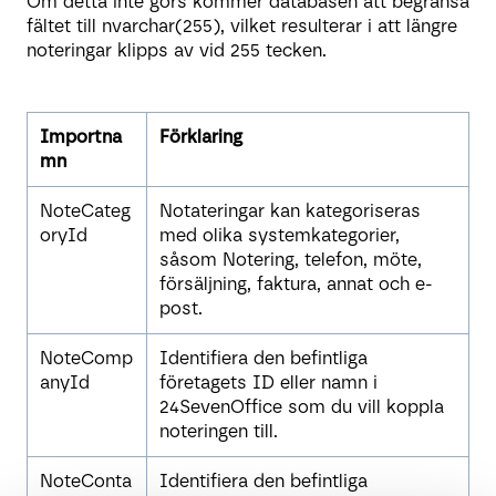
Om detta inte görs kommer databasen att begränsa
fältet till nvarchar(255), vilket resulterar i att längre
noteringar klipps av vid 255 tecken.
Importna
Förklaring
mn
NoteCateg
Notateringar kan kategoriseras
oryId
med olika systemkategorier,
såsom Notering, telefon, möte,
försäljning, faktura, annat och e-
post.
NoteComp
Identifiera den befintliga
anyId
företagets ID eller namn i
24SevenOffice som du vill koppla
noteringen till.
NoteConta
Identifiera den befintliga