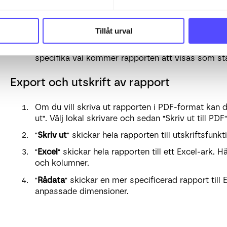
Tillåt urval
Knappen för sök visar dig rapporten baserat på di
specifika val kommer rapporten att visas som st
Export och utskrift av rapport
Om du vill skriva ut rapporten i PDF-format kan
ut". Välj lokal skrivare och sedan "Skriv ut till PDF"
"
Skriv ut
" skickar hela rapporten till utskriftsfunkt
"
Excel
" skickar hela rapporten till ett Excel-ark. 
och kolumner.
"
Rådata
" skickar en mer specificerad rapport till 
anpassade dimensioner.