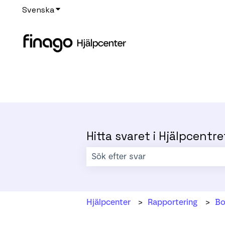
Svenska
Visa undermenyer för översättningar
Hitta svaret i Hjälpcentre
Det finns inga förslag eftersom sökf
Hjälpcenter
Rapportering
Bo