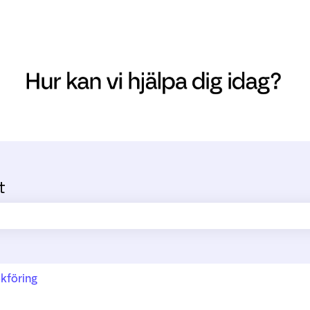
t
ältet är tomt.
kföring