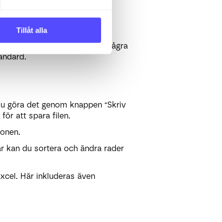
Tillåt alla
na val. Om du inte har gjort några
andard.
 du göra det genom knappen "Skriv
 för att spara filen.
ionen.
Här kan du sortera och ändra rader
Excel. Här inkluderas även