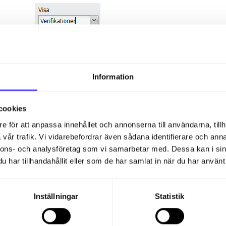
Knapparna för "Dölj momskonton" och "Visa urspru
Information
eller ta bort kolumnerna för detta.
cookies
e för att anpassa innehållet och annonserna till användarna, tillh
vår trafik. Vi vidarebefordrar även sådana identifierare och anna
nnons- och analysföretag som vi samarbetar med. Dessa kan i sin
Under "Sorter efter" kan du välja hur rapporten sk
har tillhandahållit eller som de har samlat in när du har använt 
Inställningar
Statistik