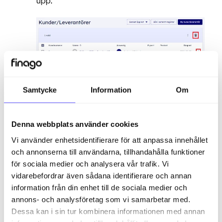
upp.
Samtycke
Information
Om
Det går även att ta bort flera samtidigt.
Markera då rutan på vänster sida, då
kommer en papperskorg att visas.
Denna webbplats använder cookies
Klicka på papperskorgen och välj JA.
Vi använder enhetsidentifierare för att anpassa innehållet
och annonserna till användarna, tillhandahålla funktioner
Då är kunden/leverantören borttagen.
för sociala medier och analysera vår trafik. Vi
vidarebefordrar även sådana identifierare och annan
TIPS! Du har även möjlighet att återställa
information från din enhet till de sociala medier och
raderade kunder och leverantörer.
annons- och analysföretag som vi samarbetar med.
Dessa kan i sin tur kombinera informationen med annan