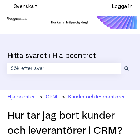
Svenska
Visa undermenyer för översättningar
Logga in
Hitta svaret i Hjälpcentret
Det finns inga förslag eftersom sökfältet är tomt.
Hjälpcenter
CRM
Kunder och leverantörer
Hur tar jag bort kunder
och leverantörer i CRM?