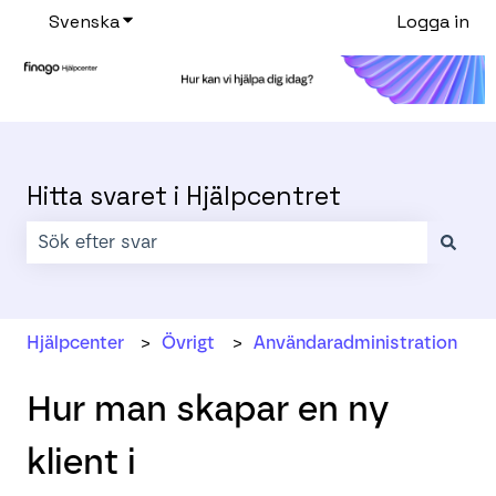
Svenska
Visa undermenyer för översättningar
Logga in
Hitta svaret i Hjälpcentret
Det finns inga förslag eftersom sökfältet är tomt.
Hjälpcenter
Övrigt
Användaradministration
Hur man skapar en ny
klient i