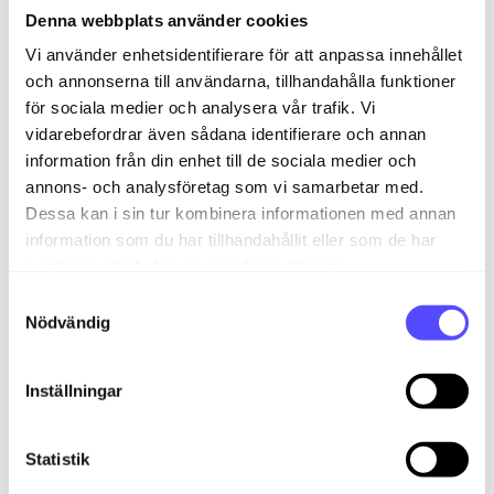
Denna webbplats använder cookies
Vi använder enhetsidentifierare för att anpassa innehållet
och annonserna till användarna, tillhandahålla funktioner
för sociala medier och analysera vår trafik. Vi
vidarebefordrar även sådana identifierare och annan
Översikt
information från din enhet till de sociala medier och
annons- och analysföretag som vi samarbetar med.
Under
Översikt
kan du aktivera företagssök och
Dessa kan i sin tur kombinera informationen med annan
ange en egen fakturaadress för e-post. Du kan även
information som du har tillhandahållit eller som de har
uppdatera företags- och kontaktuppgifter genom
samlat in när du har använt deras tjänster.
att klicka på pennikonen.
S
Användare
Nödvändig
a
m
t
Under fliken
Användare
lägger du till och
Inställningar
administrerar användare samt deras behörigheter.
y
c
Användare kopplad till återförsäljare
k
Statistik
e