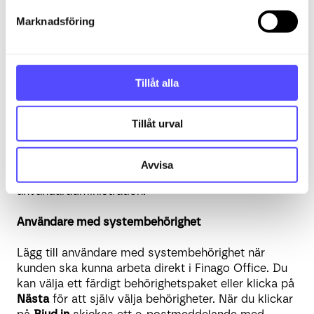
Användare kopplade till återförsäljaren kan
s
exempelvis vara revisorer, redovisningskonsulter
Marknadsföring
v
eller integrationsanvändare. Endast användare som
a
är registrerade som anställda i byrån kan läggas till.
l
Om en anställd saknas i listan behöver personen
först få åtkomst till den interna byråklienten via
Tillåt alla
användaradministrationen.
Tillåt urval
Välj användaren i listan, ange om personen ska vara
Redovisningskonsult
eller
Revisor
och klicka sedan
på
Nästa
. Därefter kan du tilldela ytterligare
Avvisa
behörigheter, exempelvis tillgång till bank eller
användaradministration.
Användare med systembehörighet
Lägg till användare med systembehörighet när
kunden ska kunna arbeta direkt i Finago Office. Du
kan välja ett färdigt behörighetspaket eller klicka på
Nästa
för att själv välja behörigheter. När du klickar