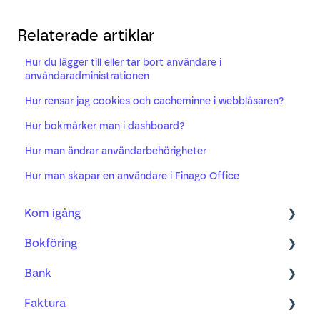
Relaterade artiklar
Hur du lägger till eller tar bort användare i
användaradministrationen
Hur rensar jag cookies och cacheminne i webbläsaren?
Hur bokmärker man i dashboard?
Hur man ändrar användarbehörigheter
Hur man skapar en användare i Finago Office
Kom igång
Bokföring
Bokföring
Bank
Fakturering
Kom igång med ny bilagshantering
Faktura
Bank
Verifikationshantering
Bank