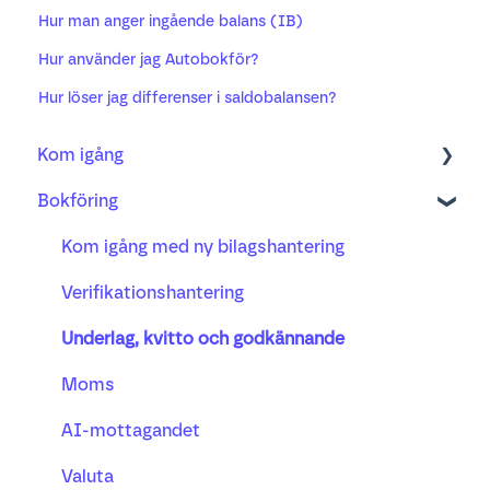
Hur man anger ingående balans (IB)
Hur använder jag Autobokför?
Hur löser jag differenser i saldobalansen?
Kom igång
Bokföring
Bokföring
Fakturering
Kom igång med ny bilagshantering
Bank
Verifikationshantering
Projekt
Underlag, kvitto och godkännande
Lön
Moms
Busy tidsregistrering
AI-mottagandet
Valuta