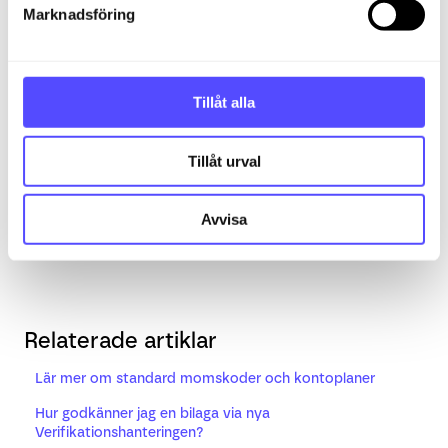
s
period
13
, februari
14
, mars
15
.
Marknadsföring
v
Exempel på script: 2:13,3,17XX
a
l
Tillåt alla
Notera
: Endast konton markerade som
resultatkonton kan periodiseras. Balanskonton i
17xx används som motkonto för förutbetalda
Tillåt urval
kostnader.
Avvisa
Relaterade artiklar
Lär mer om standard momskoder och kontoplaner
Hur godkänner jag en bilaga via nya
Verifikationshanteringen?