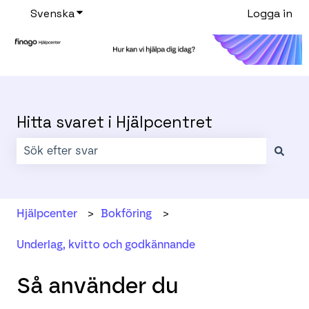
Svenska
Visa undermenyer för översättningar
Logga in
Hitta svaret i Hjälpcentret
Det finns inga förslag eftersom sökfältet är tomt.
Hjälpcenter
Bokföring
Underlag, kvitto och godkännande
Så använder du