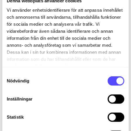
Denna webbplats använder cookies
Periodisering över två kalenderår
Vi använder enhetsidentifierare för att anpassa innehållet
och annonserna till användarna, tillhandahålla funktioner
När en periodisering sträcker sig över årsskiftet
för sociala medier och analysera vår trafik. Vi
måste systemet använda korrekta
vidarebefordrar även sådana identifierare och annan
verifikationsdatum och periodnummer för att
information från din enhet till de sociala medier och
kostnader ska hamna i rätt räkenskapsår.
annons- och analysföretag som vi samarbetar med.
Dessa kan i sin tur kombinera informationen med annan
Kostnader som hör till föregående år
information som du har tillhandahållit eller som de har
samlat in när du har använt deras tjänster.
Om en faktura är daterad i
januari 2026
men avser
2025
, ska kostnaden periodiseras tillbaka till 2025. I
S
periodnumreringen motsvarar december period
12
,
Nödvändig
a
november
11
, och så vidare.
m
t
Inställningar
Periodisering som börjar i nästa räkenskapsår
y
c
Om fakturadatumet är i
december 2025
men
k
Statistik
kostnaden gäller
januari–mars 2026
, ska
e
periodiseringen starta i det nya året. Januari blir då