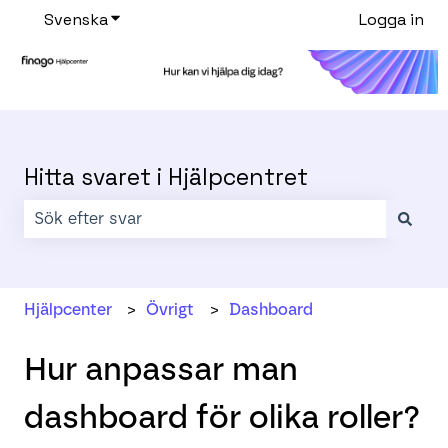
Svenska
Visa undermenyer för översättningar
Logga in
Hitta svaret i Hjälpcentret
Det finns inga förslag eftersom sökfältet är tomt.
Hjälpcenter
Övrigt
Dashboard
Hur anpassar man
dashboard för olika roller?