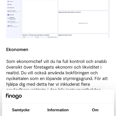
Ekonomen
Som ekonomichef vill du ha full kontroll och snabb
översikt över företagets ekonomi och likviditet i
realtid. Du vill också använda bokföringen och
nyckeltalen som en löpande styrningsgrund. För att
hjälpa dig med detta har vi inkluderat flera
användbara widgets i den här instrumentbrädan.
Dessa inkluderar:
Fakturor att attestera: Ger dig en lista över
Samtycke
Information
Om
bilagor som väntar på godkännande, så att