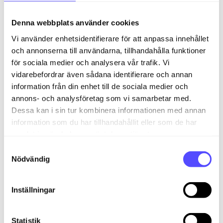
du kan hantera dem snabbt och effektivt.
Utbetalningar nästa månad: Ger dig översikt
Denna webbplats använder cookies
över kommande utbetalningar under nästa
Vi använder enhetsidentifierare för att anpassa innehållet
månad.
och annonserna till användarna, tillhandahålla funktioner
Banksaldo: Visar saldo på företagets
för sociala medier och analysera vår trafik. Vi
bankkonton i realtid.
vidarebefordrar även sådana identifierare och annan
information från din enhet till de sociala medier och
Resultat denna månad och Resultat hittills i
år: Ger dig en uppdaterad översikt över
annons- och analysföretag som vi samarbetar med.
företagets resultat innevarande månad och
Dessa kan i sin tur kombinera informationen med annan
hittills i år.
information som du har tillhandahållit eller som de har
samlat in när du har använt deras tjänster.
Resultat före skatt: Ger dig en översikt över
företagets resultat före skatt.
S
Nödvändig
a
Åldersfördelade kund- och
m
leverantörsreskontra: Ger dig en uppfattning
t
om hur mycket du har till godo eller är
Inställningar
skyldig hos leverantörer och kunder fördelat
y
efter ålder.
c
k
Statistik