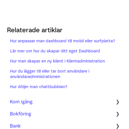
Relaterade artiklar
Hur anpassar man dashboard till mobil eller surfplatta?
Lär mer om hur du skapar ditt eget Dashboard
Hur man skapar en ny klient i Klientadministration
Hur du lägger till eller tar bort användare i
användaradministrationen
Hur döljer man chattbubblan?
Kom igång
Bokföring
Bokföring
Bank
Fakturering
Kom igång med ny bilagshantering