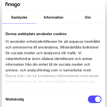
Kostnader blir automatiskt överfört till
24SevenOffice när de attesteras. Därför är nästa
Samtycke
Information
Om
steg att attestera kostnaderna efter att de lagts till,
så de kan faktureras. Navigera till
kostnadsattesteringen genom att gå till «Godkänna»
Denna webbplats använder cookies
→ «Kostnader». Välj sedan ett projekt i listan till
Vi använder enhetsidentifierare för att anpassa innehållet
vänster. Kostnaderna för det projektet kommer då
och annonserna till användarna, tillhandahålla funktioner
upp till höger, här kan du se över de registrerade
för sociala medier och analysera vår trafik. Vi
kostnaderna och genomföra eventuella
ändringar.Markera de kostnader du vill attestera och
vidarebefordrar även sådana identifierare och annan
klicka på "godkänn" för att överföra kostnaden.
information från din enhet till de sociala medier och
annons- och analysföretag som vi samarbetar med.
Dessa kan i sin tur kombinera informationen med annan
Om du vill se tidigare godkända kostnader kan du
information som du har tillhandahållit eller som de har
byta mellan «Ej godkänt / godkänt» uppe till höger.
samlat in när du har använt deras tjänster.
Då har du även möjlighet att backa tidigare
S
godkända kostnader.
Nödvändig
a
m
Man kan även attestera kostnader via