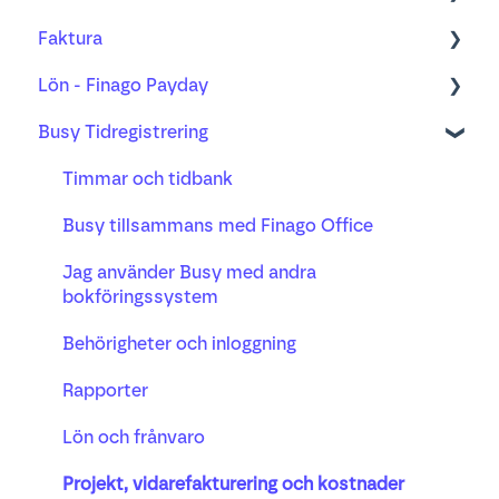
Faktura
Bank
Verifikationshantering
Bank
Lön - Finago Payday
Projekt
Underlag, kvitto och godkännande
Bankavstämning
Order
Busy Tidregistrering
Lön
Moms
Betalning
Faktura
Anställda, anställningsförhållande och lön
Busy tidsregistrering
Anläggningsregister
Distribution
Arbetsgivaravgift och skatteavdrag
Timmar och tidbank
AI-mottagandet
Påminnelse och inkasso
Reseräkning och utlägg
Busy tillsammans med Finago Office
Valuta
Semester, frånvaro och pension
Jag använder Busy med andra
bokföringssystem
Behörigheter och inloggning
Rapporter
Lön och frånvaro
Projekt, vidarefakturering och kostnader