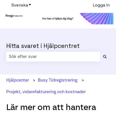
Svenska
Visa undermenyer för översättningar
Logga in
Hitta svaret i Hjälpcentret
Det finns inga förslag eftersom sökfältet är tomt.
Hjälpcenter
Busy Tidregistrering
Projekt, vidarefakturering och kostnader
Lär mer om att hantera