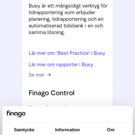
Busy är ett mångsidigt verktyg för
tidrapportering som erbjuder
planering, tidrapportering och en
automatiserad tidsbank i en och
samma lösning.
Lär mer om "Best Practice" i Busy
Lär mer om rapporter i Busy
Se mer
Finago Control
Finago Control är en
skräddarsydd lösning för
redovisningsbyråer som
effektiviserar arbetsflödet och
Samtycke
Information
Om
säkerställer högsta kvalitet i alla