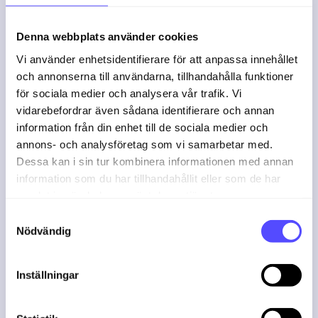
processer.
Denna webbplats använder cookies
Vi använder enhetsidentifierare för att anpassa innehållet
Se mer
och annonserna till användarna, tillhandahålla funktioner
för sociala medier och analysera vår trafik. Vi
Projekt
vidarebefordrar även sådana identifierare och annan
information från din enhet till de sociala medier och
Projektmodulen ger dig full
annons- och analysföretag som vi samarbetar med.
kontroll och en överblick över allt
Dessa kan i sin tur kombinera informationen med annan
från planering, resurshantering
information som du har tillhandahållit eller som de har
och genomförande till
samlat in när du har använt deras tjänster.
tidsrapportering och ekonomi.
S
Nödvändig
a
Lär mer om fakturering från
m
projektdashboarden
t
Inställningar
y
Lär mer om rapporter i
c
projektmodulen