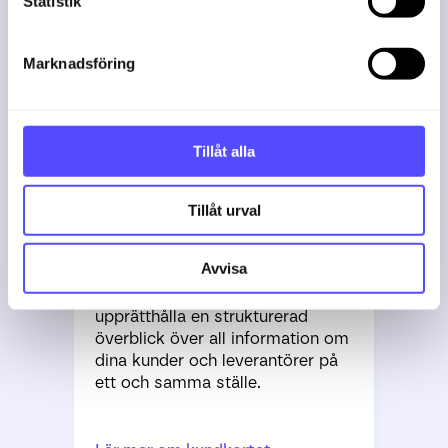
k
Statistik
Lär mer om hur du skapar projekt
e
s
Se mer
Marknadsföring
v
a
Tidsregistrering
l
Tillåt alla
Se mer
Tillåt urval
CRM
Avvisa
I ett CRM kan du samla och
upprätthålla en strukturerad
överblick över all information om
dina kunder och leverantörer på
ett och samma ställe.