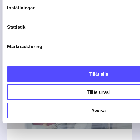
Inställningar
Läs fler
Statistik
kundberättelser
Marknadsföring
Tillåt alla
Tillåt urval
Avvisa