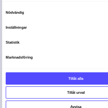
16-02-26
Samtyckesval
Nödvändig
Inställningar
Statistik
Marknadsföring
Tillåt alla
30% snabbare bokslut
Tillåt urval
med Finago Office
Avvisa