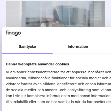
Samtycke
Information
Denna webbplats använder cookies
Trygg regelefterlevnad
Vi använder enhetsidentifierare för att anpassa innehållet och
användarna, tillhandahålla funktioner för sociala medier och a
i vardagen
vidarebefordrar även sådana identifierare och annan informatio
de sociala medier och annons- och analysföretag som vi s
kan i sin tur kombinera informationen med annan informatio
Samlade uppdragsavtal och KYC/AML i
tillhandahållit eller som de har samlat in när du har använt de
ett system och fick bättre ...