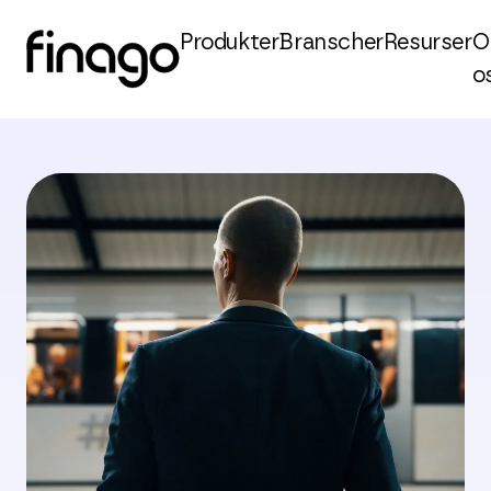
Produkter
Branscher
Resurser
O
o