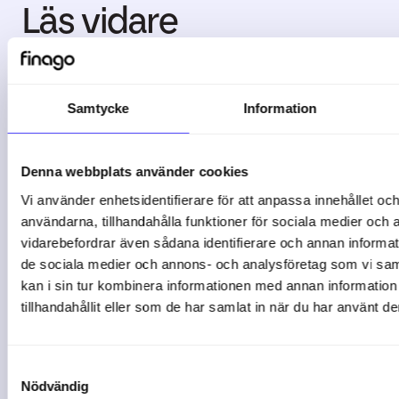
Läs vidare
Samtycke
Information
Denna webbplats använder cookies
Vi använder enhetsidentifierare för att anpassa innehållet och
användarna, tillhandahålla funktioner för sociala medier och a
vidarebefordrar även sådana identifierare och annan informatio
de sociala medier och annons- och analysföretag som vi s
3 min lästid
kan i sin tur kombinera informationen med annan informatio
tillhandahållit eller som de har samlat in när du har använt de
Slik får du kontroll på
Samtyckesval
kapasitet, frister ...
Nödvändig