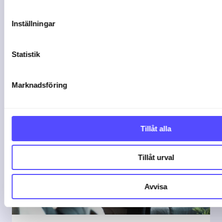
God oppdragsstyring handler om mer
Inställningar
enn å ...
04-08-26
Statistik
Marknadsföring
Tillåt alla
Tillåt urval
Avvisa
3 min lästid