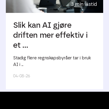
3 min lästid
Slik kan AI gjøre
driften mer effektiv i
et ...
Stadig flere regnskapsbyråer tar i bruk
AI i ...
04-08-26