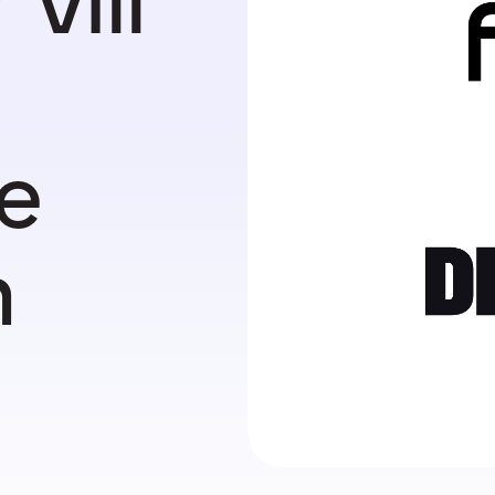
vill
e
h