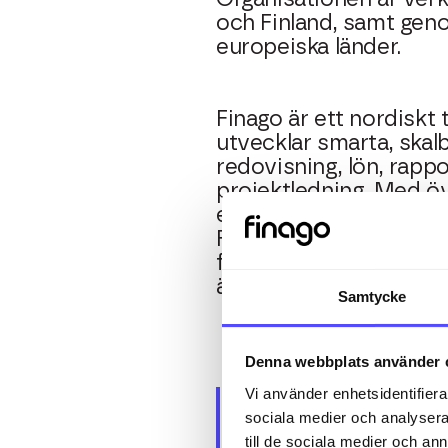
och Finland, samt geno
europeiska länder.
Finago är ett nordiskt
utvecklar smarta, skal
redovisning, lön, rapp
projektledning. Med ö
ett tydligt fokus på an
Finago frigöra tid och
företagare, så att de k
älskar – att utveckla s
Samtycke
Denna webbplats använder 
Vi ser ett
Vi använder enhetsidentifierar
sociala medier och analysera 
teknologi
till de sociala medier och a