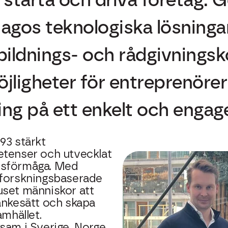
agos teknologiska lösning
bildnings- och rådgivning
jligheter för entreprenörer
dling på ett enkelt och engag
93 stärkt
etenser och utvecklat
nsförmåga. Med
 forskningsbaserade
uset människor att
ankesätt och skapa
amhället.
sam i Sverige, Norge