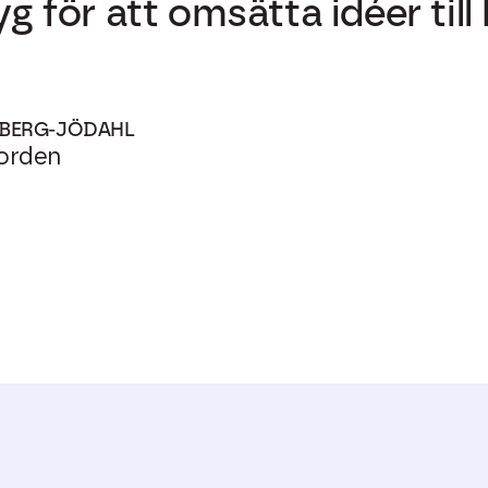
g för att omsätta idéer till 
DBERG-JÖDAHL
Norden