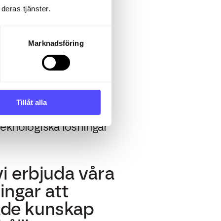
er.
deras tjänster.
Marknadsföring
Tillåt alla
 som riktar sig till
ttform där människor
 teknologiska lösningar
 erbjuda våra
ingar att
åde kunskap