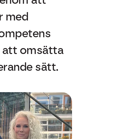
ar med
skompetens
 att omsätta
erande sätt.