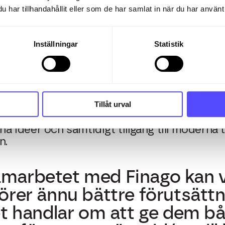
ilda och stötta entreprenör
har tillhandahållit eller som de har samlat in när du har använt 
Inställningar
Statistik
D
 Sverige, Finago
Tillåt urval
t resultera i bland annat inspirerande event
e entreprenörer. Målet är att skapa en pla
ina idéer och samtidigt tillgång till moderna
n.
arbetet med Finago kan vi
rer ännu bättre förutsättn
et handlar om att ge dem b