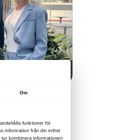
Om
 vår
andahålla funktioner för
n information från din enhet
s erfaranhet
 tur kombinera informationen