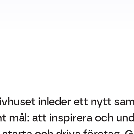
ivhuset inleder ett nytt s
mål: att inspirera och unde
 starta och driva företag. 