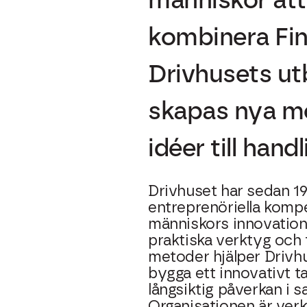
kombinera Fin
Drivhusets ut
skapas nya mö
idéer till han
Drivhuset har sedan 19
entreprenöriella komp
människors innovatio
praktiska verktyg och
metoder hjälper Drivh
bygga ett innovativt t
långsiktig påverkan i s
Organisationen är verk