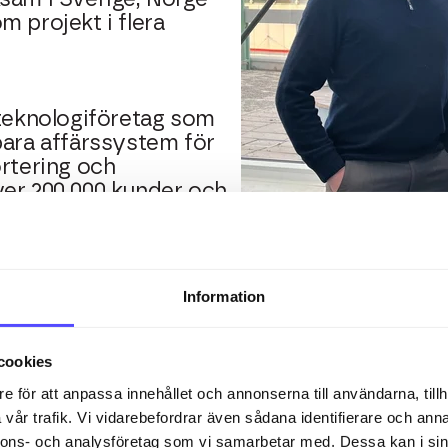
m projekt i flera
 teknologiföretag som
bara affärssystem för
ortering och
ver 200 000 kunder och
vändarvänlighet vill
 skapa trygghet för
an ägna sig åt det de
ina idéer och växa.
Information
cookies
 stort värde i att kombinera
e för att anpassa innehållet och annonserna till användarna, tillh
vår trafik. Vi vidarebefordrar även sådana identifierare och anna
ska expertis med Drivhuset
nnons- och analysföretag som vi samarbetar med. Dessa kan i sin