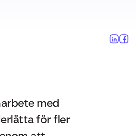
amarbete med
rlätta för fler
Genom att