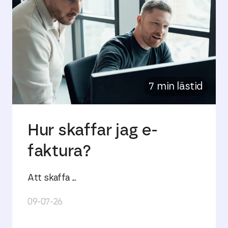
7 min lästid
Hur skaffar jag e-
faktura?
Att skaffa ...
09-07-26