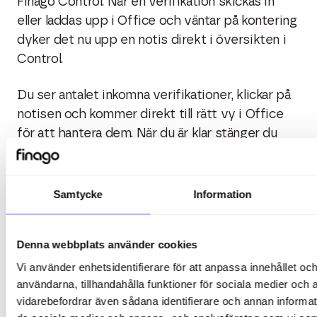
Finago Control. När en verifikation skickas in
eller laddas upp i Office och väntar på kontering
dyker det nu upp en notis direkt i översikten i
Control.
Du ser antalet inkomna verifikationer, klickar på
notisen och kommer direkt till rätt vy i Office
för att hantera dem. När du är klar stänger du
fönstret och aktiviteten markeras automatiskt
som klar – utan onödiga omvägar.
Samtycke
Information
Det här är första steget i att göra Control till din
naturliga startpunkt för att hålla koll på vad som
Denna webbplats använder cookies
behöver göras – oavsett var i systemet
Vi använder enhetsidentifierare för att anpassa innehållet och
arbetet utförs.
användarna, tillhandahålla funktioner för sociala medier och a
vidarebefordrar även sådana identifierare och annan informatio