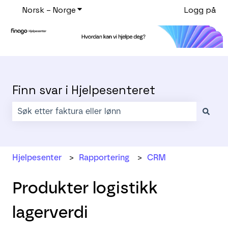
Norsk – Norge
Vis undermeny for oversettelser
Logg på
Finn svar i Hjelpesenteret
Det finnes ingen forslag fordi søkefeltet er tomt.
Hjelpesenter
Rapportering
CRM
Produkter logistikk
lagerverdi