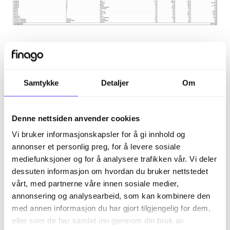
Samtykke
Detaljer
Om
Relaterte artikler
Denne nettsiden anvender cookies
Aktivitetsrapport
Vi bruker informasjonskapsler for å gi innhold og
Leverandørreskontro
annonser et personlig preg, for å levere sosiale
mediefunksjoner og for å analysere trafikken vår. Vi deler
Prosjektoppgaverapport
dessuten informasjon om hvordan du bruker nettstedet
Kundefakturarapport
vårt, med partnerne våre innen sosiale medier,
annonsering og analysearbeid, som kan kombinere den
Hovedbok (gammel versjon)
med annen informasjon du har gjort tilgjengelig for dem,
eller som de har samlet inn gjennom din bruk av
Kom i gang