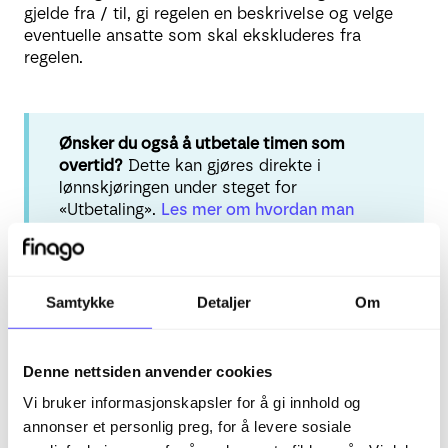
gjelde fra / til, gi regelen en beskrivelse og velge
eventuelle ansatte som skal ekskluderes fra
regelen.
Ønsker du også å utbetale timen som
overtid?
Dette kan gjøres direkte i
lønnskjøringen under steget for
«Utbetaling».
Les mer om hvordan man
utfører en lønnskjøring fra 24Busy i vår
hjelpeartikkel.
Samtykke
Detaljer
Om
2. Helligdagstillegg
Denne nettsiden anvender cookies
Vi bruker informasjonskapsler for å gi innhold og
I malen for «Helligdagstillegg» foreslår Busy
annonser et personlig preg, for å levere sosiale
automatisk øvre grense som 0t.