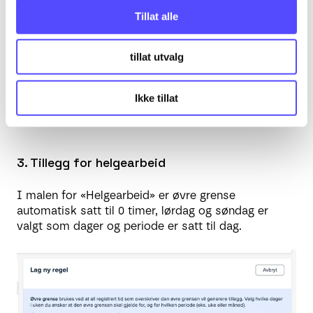
over den øvre grensen på en hver helligdag vil
Tillat alle
generere tillegg med overtidsregelen. Du kan
overstyre den øvre grensen om du ønsker.
tillat utvalg
Velg på samme vis som tidligere hvilket tillegg som
skal genereres (lønnsart), fra - til dato, beskrivelse
Ikke tillat
og eventuelt personer som skal ekskluderes fra
regelen.
3. Tillegg for helgearbeid
I malen for «Helgearbeid» er øvre grense
automatisk satt til 0 timer, lørdag og søndag er
valgt som dager og periode er satt til dag.