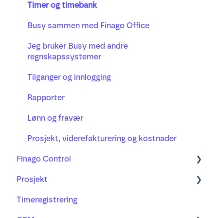
Busy timeregistrering
Automatisering av bilagsflyt
Distribusjon
A-melding, arbeidsgiveravgift og skattetrekk
Timer og timebank
Hurtigtaster og effektiv bruk
Purring og inkasso
Reiseregning og utlegg
Busy sammen med Finago Office
Bilag, mottak og godkjenning
Ny fakturering
Ferie, fravær og pensjon
Jeg bruker Busy med andre
regnskapssystemer
Merverdiavgift
Tilganger og innlogging
Anleggsregister
Rapporter
AI-mottaket
Lønn og fravær
Valuta
Prosjekt, viderefakturering og kostnader
Fagartikler
Finago Control
Prosjekt
Lær mer om
Timeregistrering
Ofte stilte spørsmål
Prosjekt