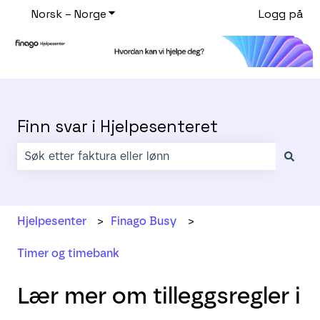
Norsk – Norge
Vis undermeny for oversettelser
Logg på
Finn svar i Hjelpesenteret
Det finnes ingen forslag fordi søkefeltet er tomt.
Hjelpesenter
Finago Busy
Timer og timebank
Lær mer om tilleggsregler i