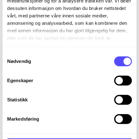
mediefunksjoner og for å analysere trafikken vår. Vi deler
dessuten informasjon om hvordan du bruker nettstedet
vårt, med partnerne våre innen sosiale medier,
annonsering og analysearbeid, som kan kombinere den
med annen informasjon du har gjort tilgjengelig for dem,
eller som de har samlet inn gjennom din bruk av
tjenestene deres.
S
Nødvendig
a
m
t
Egenskaper
y
k
k
Statistikk
e
v
Markedsføring
a
l
Periode er automatisk satt som dag, slik at tid ført
g