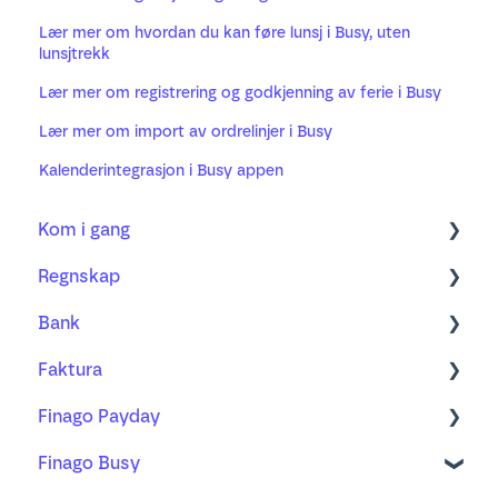
Lær mer om hvordan du kan føre lunsj i Busy, uten
lunsjtrekk
Lær mer om registrering og godkjenning av ferie i Busy
Lær mer om import av ordrelinjer i Busy
Kalenderintegrasjon i Busy appen
Kom i gang
Regnskap
Regnskap
Bank
Fakturering
Kom i gang med ny Bilagsbehandling
Faktura
Bank
Bilagsbehandling
Bankintegrasjon og bankavtale
Finago Payday
Prosjekt
Bruk av utlegg og mobilappen
Bankavstemming
Ordre
Finago Busy
Lønn
Godkjenningsprosessen
Betalinger
Faktura
Ansatte, arbeidsforhold og lønn