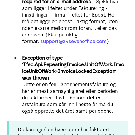
required for an e-mail address
- Sjekk hva
som ligger i feltet under Fakturering -
innstillinger - firma - feltet for Epost. Her
må det ligge en epost i riktig format, uten
noen ekstra mellomrom foran, i, eller bak
adressen. (Eks. på riktig
format:
support@24sevenoffice.com
)
Exception of type
'Tfso.Api.RepeatingInvoice.UnitOfWork.Invo
iceUnitOfWork+InvoiceLockedException'
was thrown
Dette er en feil i Abonnementsfaktura og
her er mest sannsynlig året eller perioden
du fakturerer i låst. Dersom det er
årsfaktura som går inn i neste år må du
også opprette det året samt periodene.
Du kan også se hvem som har fakturert