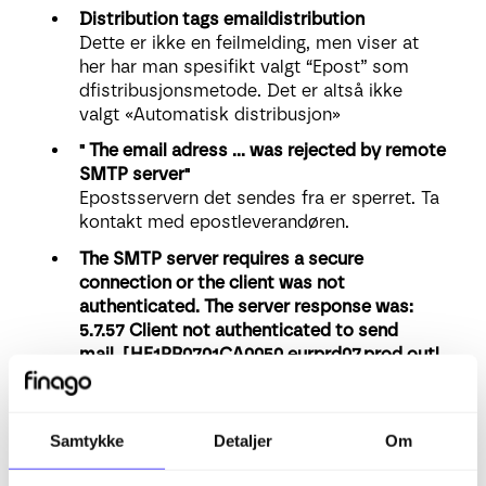
Distribution tags emaildistribution
Dette er ikke en feilmelding, men viser at
her har man spesifikt valgt “Epost” som
dfistribusjonsmetode. Det er altså ikke
valgt «Automatisk distribusjon»
" The email adress ... was rejected by remote
SMTP server"
Epostsservern det sendes fra er sperret. Ta
kontakt med epostleverandøren.
The SMTP server requires a secure
connection or the client was not
authenticated. The server response was:
5.7.57 Client not authenticated to send
mail.
[HE1PR0701CA0050.eurprd07.prod.outl
ook.com]
Feil passord satt i Finago Office under
Fakturering – Innstillinger - Faktura epost.
Samtykke
Detaljer
Om
The SMTP server requires a secure
connection or the client was not