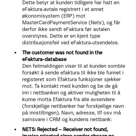
Dette betyr at kunden tidligere har hatt en
eFaktura‑avtale registrert i et annet
økonomisystem (ERP) mot
MasterCardPaymentService (Nets), og får
derfor ikke sendt eFaktura før avtalen
overstyres. Dette er en kjent type
distribusjonsfeil ved eFaktura‑utsendelse.
The customer was not found in the
eFaktura-database
Den feilmeldingen viser til at kunden somble
forsøkt å sende efaktura til ikke ble funnet i
registeret som Efaktura funksjoner sjekker
mot. Ta kontakt med kunden og be de gå
inn i nettbanken og aktiver muligheten til å
kunne motta Efaktura fra alle avsendere
(forskjellige nettbanker har forskjellige navn
på innstillingen). Navn, adresse, tlf osv må
samsvare i CRM og kundens nettbank:
NETS: Rejected – Receiver not found,