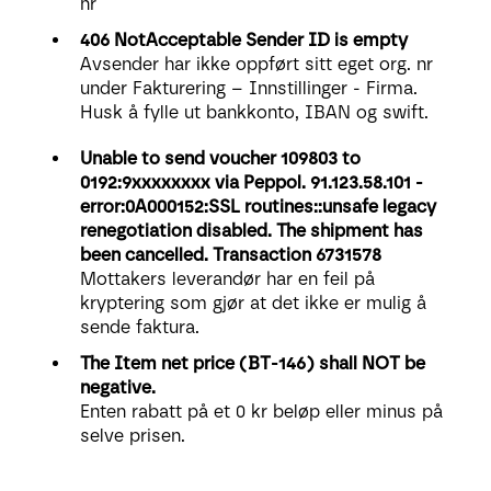
nr
406 NotAcceptable Sender ID is empty
Avsender har ikke oppført sitt eget org. nr
under Fakturering – Innstillinger - Firma.
Husk å fylle ut bankkonto, IBAN og swift.
Unable to send voucher 109803 to
0192:9xxxxxxxx via Peppol.
91.123.58.101 -
error:0A000152:SSL routines::unsafe legacy
renegotiation disabled.
The shipment has
been cancelled.
Transaction 6731578
Mottakers leverandør har en feil på
kryptering som gjør at det ikke er mulig å
sende faktura.
The Item net price (BT-146) shall NOT be
negative.
Enten rabatt på et 0 kr beløp eller minus på
selve prisen.