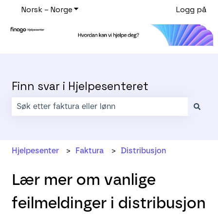
Norsk – Norge
Vis undermeny for oversettelser
Logg på
Finn svar i Hjelpesenteret
Det finnes ingen forslag fordi søkefeltet er tomt.
Hjelpesenter
Faktura
Distribusjon
Lær mer om vanlige
feilmeldinger i distribusjon