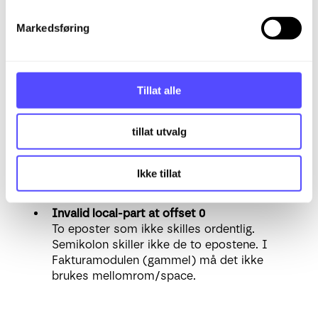
e
The SMTP server has unexpectedly
disconnected.
v
Markedsføring
Feilen er at oppkobling mot SMTP har blitt
a
brutt.
l
g
No recipients
Det finnes ikke noen epost å sende til. Sjekk
Tillat alle
på kunden i CRM, eller på ordren at det
ligger inne en epost under feltet
"Faktura e-
tillat utvalg
post".
Invalid domain token at offset 4
Ikke tillat
Feil på domenenavn under Epost i
Firmainnstillinger.
Invalid local-part at offset 0
To eposter som ikke skilles ordentlig.
Semikolon skiller ikke de to epostene. I
Fakturamodulen (gammel) må det ikke
brukes mellomrom/space.