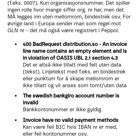
(f.eks. 0007). Kun organisasjonsnummer. Det spiller
ingen rolle hvor mange siffer org. nr har, men det
MÅ legges inn uten mellomrom, bindestrek osv. For
øvrige land i Europa sender man som regel mot
GLN nr - det må også være registrert i Peppol.
400 BadRequest distribution.so - An invoice
line name contains an empty element and is
in violation of OASIS UBL 2.1 section 4.3
Det er altså ikke tillatt med felt uten data
(tekst). Linjetekst med f.eks. en bindestrek
eller punktum for å skape mellomrom er
ikke tillatt og vil anses som tomt/uten data
The swedish bankgiro account number is
invalid
Bankkontonummer er ikke gyldig
Invoice have no valid payment methods
Kan være feil BIC hvis IBAN nr er med,
eller feil kontonummer osv.