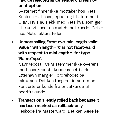
invoice rejected since sender chosen no-
print option
Systemet finner ikke mottaker hos Nets.
Kontroller at navn, epost og tlf stemmer i
CRM. Hvis ja, sjekk med Nets hva som gjør
at ikke vi finner en match mot kunde. Det er
hos Nets faktura feiler.
Unmarshalling Error: cvc-minLength-valid:
Value '' with length = '0' is not facet-valid
with respect to minLength '1' for type
'NameType'.
Navn/epost i CRM stemmer ikke overens
med navn/epost i kundens nettbank.
Etternavn mangler i ordrehodet på
fakturaen. Det kan fungere dersom man
konverterer kunde fra privatkunde til
bedriftskunde.
Transaction silently rolled back because it
has been marked as rollback-only
Feilkode fra MasterCard. Det kan være feil