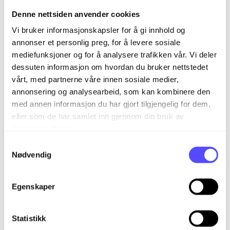
authenticated. The server response was:
Denne nettsiden anvender cookies
5.7.57 Client not authenticated to send mail.
Vi bruker informasjonskapsler for å gi innhold og
Error: 535 5.7.139 Authentication
annonser et personlig preg, for å levere sosiale
unsuccessful, the request did
mediefunksjoner og for å analysere trafikken vår. Vi deler
not meet the criteria to be authenticated
dessuten informasjon om hvordan du bruker nettstedet
successfully.
Contact your administrator.
[GV3P280CA0054.SWEP280.PROD.OUTLOO
vårt, med partnerne våre innen sosiale medier,
K.COM]
annonsering og analysearbeid, som kan kombinere den
To-faktor er slått på og de må hvitvaske IP
med annen informasjon du har gjort tilgjengelig for dem,
adressene evt. benytte App passord for to-
eller som de har samlet inn gjennom din bruk av
faktor.
tjenestene deres.
535: 5.7.8
S
Feil brukernavn eller passord.
Nødvendig
a
535: 5.7.139: Authentication unsuccessful,
m
SmtpClientAuthentication is disabled for
t
Egenskaper
the Tenant.
y
Feil i oppsettet hos epostleverandøren for å
k
sende epost. Ta kontakt med de.
k
Statistikk