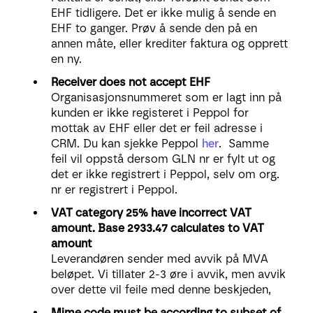
EHF tidligere. Det er ikke mulig å sende en
EHF to ganger. Prøv å sende den på en
annen måte, eller krediter faktura og opprett
en ny.
Receiver does not accept EHF
Organisasjonsnummeret som er lagt inn på
kunden er ikke registeret i Peppol for
mottak av EHF eller det er feil adresse i
CRM. Du kan sjekke Peppol
her
. Samme
feil vil oppstå dersom GLN nr er fylt ut og
det er ikke registrert i Peppol, selv om org.
nr er registrert i Peppol.
VAT category 25% have incorrect VAT
amount. Base 2933.47 calculates to VAT
amount
Leverandøren sender med avvik på MVA
beløpet. Vi tillater 2-3 øre i avvik, men avvik
over dette vil feile med denne beskjeden,
Mime code must be according to subset of