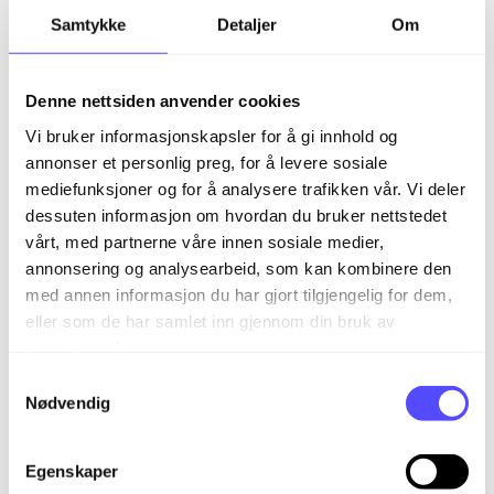
Samtykke
Detaljer
Om
Denne nettsiden anvender cookies
Skriv ut dokumentID
Om du ønsker å skrive ut
Vi bruker informasjonskapsler for å gi innhold og
dokumentID/fakturaen kan du gjøre det ved
annonser et personlig preg, for å levere sosiale
å søke opp ønsket dokumentID og klikk på
mediefunksjoner og for å analysere trafikken vår. Vi deler
skriveren øverst i venstre hjørnet og velg
dessuten informasjon om hvordan du bruker nettstedet
logg, da får du frem utskriftsvinduet.
vårt, med partnerne våre innen sosiale medier,
Øverst i høyre hjørnet kan du velge å søke
annonsering og analysearbeid, som kan kombinere den
på ett dokumentID eller flere.
med annen informasjon du har gjort tilgjengelig for dem,
eller som de har samlet inn gjennom din bruk av
tjenestene deres.
S
Nødvendig
a
m
t
Egenskaper
y