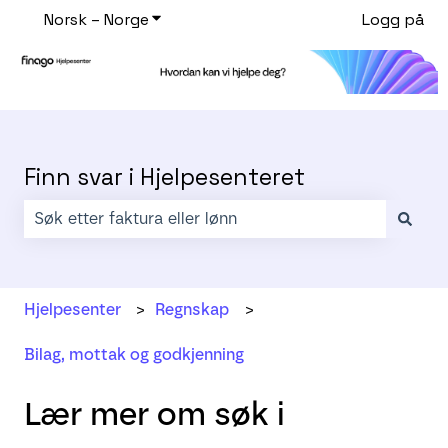
Norsk – Norge
Vis undermeny for oversettelser
Logg på
Finn svar i Hjelpesenteret
Det finnes ingen forslag fordi søkefeltet er tomt.
Hjelpesenter
Regnskap
Bilag, mottak og godkjenning
Lær mer om søk i