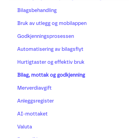
Bank
Bilagsbehandling
Prosjekt
Bruk av utlegg og mobilappen
Lønn
Godkjenningsprosessen
Busy timeregistrering
Automatisering av bilagsflyt
Hurtigtaster og effektiv bruk
Bilag, mottak og godkjenning
Merverdiavgift
Anleggsregister
AI-mottaket
Valuta