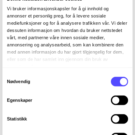
Vi bruker informasjonskapsler for å gi innhold og
Oppsettet du får til excel som er klart til redigering
annonser et personlig preg, for å levere sosiale
ser slik ut:
mediefunksjoner og for å analysere trafikken vår. Vi deler
dessuten informasjon om hvordan du bruker nettstedet
vårt, med partnerne våre innen sosiale medier,
annonsering og analysearbeid, som kan kombinere den
med annen informasjon du har gjort tilgjengelig for dem,
eller som de har samlet inn gjennom din bruk av
tjenestene deres.
S
Nødvendig
a
m
t
Egenskaper
Alle de forhåndsdefinerte rapportene under
y
“Avansert Rapportering” er laget i
k
Rapportgeneratoren
k
Statistikk
e
Det er enkelt å skjule/vise/dele rapporter
v