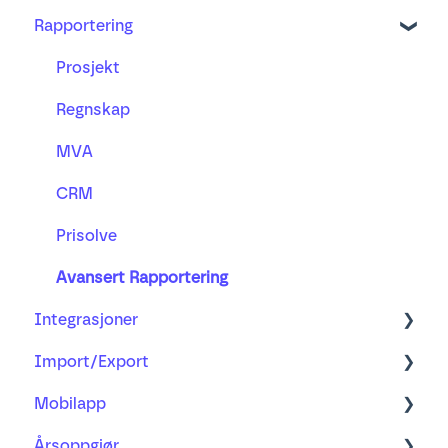
Lønn og fravær
Rapportering
Valuta
Oversikt
Annet
Lager og logistikk
E-post
Prosjekt, viderefakturering og kostnader
Fagartikler
Risikovurderinger
Filer
Prosjekt
Kalender
Regnskap
MVA
CRM
Prisolve
Avansert Rapportering
Integrasjoner
Import/Export
Våre integrasjoner
Mobilapp
Import
Årsoppgjør
Importfelter
Lær mer om