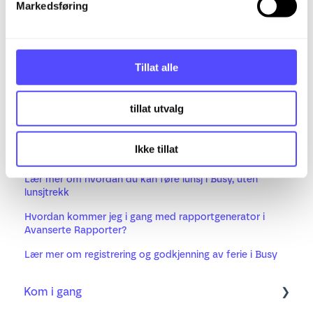
Markedsføring
for andre brukere. - vise hvordan med
a
skjermbilde (innstillinger)
l
g
Tillat alle
Relaterte artikler
tillat utvalg
Hvordan kommer jeg i gang med rapportpakker?
Ikke tillat
Ofte stilte spørsmål om MVA-rapporten
Lær mer om hvordan du kan føre lunsj i Busy, uten
lunsjtrekk
Hvordan kommer jeg i gang med rapportgenerator i
Avanserte Rapporter?
Lær mer om registrering og godkjenning av ferie i Busy
Kom i gang