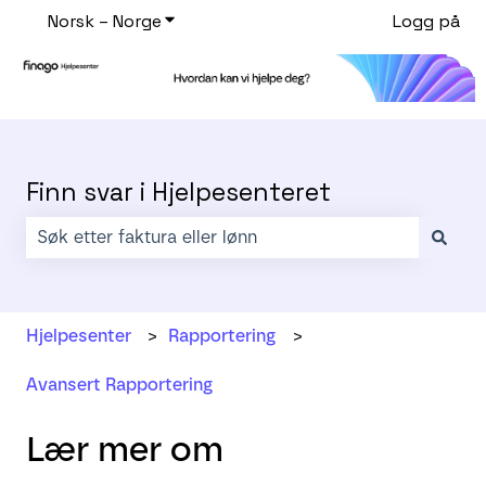
Norsk – Norge
Vis undermeny for oversettelser
Logg på
Finn svar i Hjelpesenteret
Det finnes ingen forslag fordi søkefeltet er tomt.
Hjelpesenter
Rapportering
Avansert Rapportering
Lær mer om