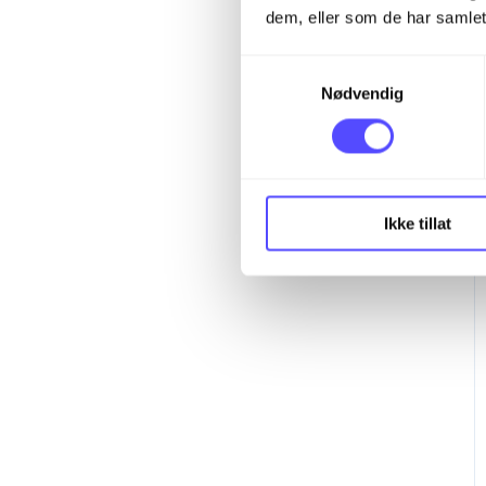
dem, eller som de har samlet
S
Nødvendig
a
m
t
y
k
Ikke tillat
k
e
v
a
l
g