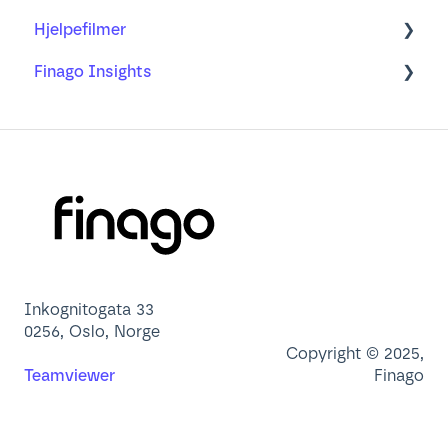
Hjelpefilmer
Ofte stilte spørsmål
Min profil
Finago Insights
Brukeradministrasjon
Nettleser
Dashbord
App
Lær mer om
Inkognitogata 33
0256, Oslo, Norge
Copyright © 2025,
Teamviewer
Finago