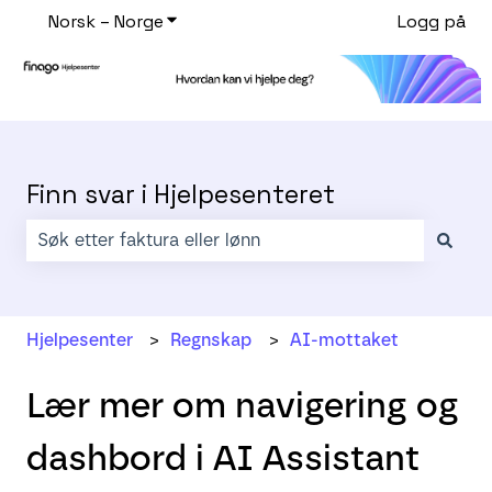
Norsk – Norge
Vis undermeny for oversettelser
Logg på
Finn svar i Hjelpesenteret
Det finnes ingen forslag fordi søkefeltet er tomt.
Hjelpesenter
Regnskap
AI-mottaket
Lær mer om navigering og
dashbord i AI Assistant