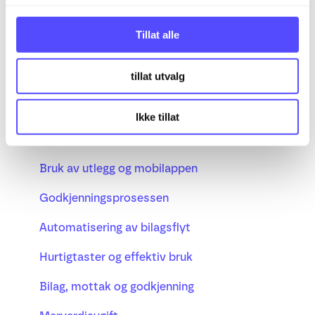
tidligere moduler?
g
Tillat alle
Kom i gang
tillat utvalg
Regnskap
Regnskap
Fakturering
Kom i gang med ny Bilagsbehandling
Ikke tillat
Bank
Bilagsbehandling
Prosjekt
Bruk av utlegg og mobilappen
Lønn
Godkjenningsprosessen
Busy timeregistrering
Automatisering av bilagsflyt
Hurtigtaster og effektiv bruk
Bilag, mottak og godkjenning