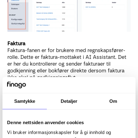
Faktura
Faktura-fanen er for brukere med regnskapsfører-
rolle. Dette er faktura-mottaket i AI Assistant. Det
er her du kontrollerer og sender fakturaer til
godkjenning eller bokfører direkte dersom faktura
ikke skal på godkjenningsflyt.
Godkjenning
I godkjenningsfanen ser du hvilke fakturaer som er
Samtykke
Detaljer
Om
sendt til deg for godkjenning.
Vedlegg
Denne nettsiden anvender cookies
I vedleggsfanen finner du vedlegg som ikke kunne
behandles i AI Assistant
Vi bruker informasjonskapsler for å gi innhold og