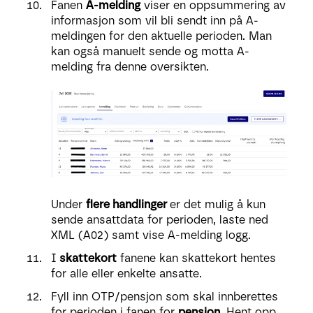
Fanen
A-melding
viser en oppsummering av
informasjon som vil bli sendt inn på A-
meldingen for den aktuelle perioden. Man
kan også manuelt sende og motta A-
melding fra denne oversikten.
Under
flere handlinger
er det mulig å kun
sende ansattdata for perioden, laste ned
XML (A02) samt vise A-melding logg.
I
skattekort
fanene kan skattekort hentes
for alle eller enkelte ansatte.
Fyll inn OTP/pensjon som skal innberettes
for perioden i fanen for
pensjon
. Hent opp