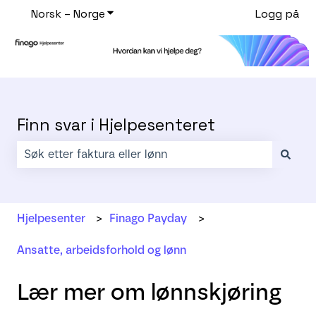
Norsk – Norge
Vis undermeny for oversettelser
Logg på
Finn svar i Hjelpesenteret
Det finnes ingen forslag fordi søkefeltet er tomt.
Hjelpesenter
Finago Payday
Ansatte, arbeidsforhold og lønn
Lær mer om lønnskjøring