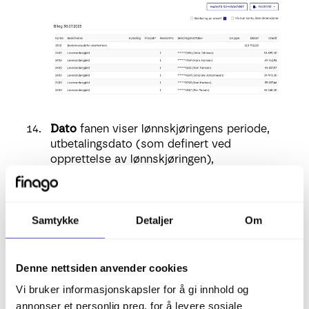
Dato
fanen viser lønnskjøringens periode,
utbetalingsdato (som definert ved
opprettelse av lønnskjøringen),
bokføringsdato, A-meldings måned.
Dersom det er behov for å
godkjenne
lønnskjøringen manuelt
uten å sende A-
melding kan dette gjøres her via "Lukk
Samtykke
Detaljer
Om
lønnskjøring".
NB: Mtp. endringene med betaling av
Denne nettsiden anvender cookies
forskuddstrekk (senest dagen etter
Vi bruker informasjonskapsler for å gi innhold og
utbetaling) må man nå ha A-
annonser et personlig preg, for å levere sosiale