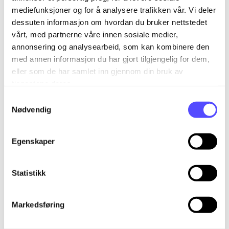
meldingsperiode samme som
mediefunksjoner og for å analysere trafikken vår. Vi deler
utbetalingsperioden. Hvis ikke vil du få en
dessuten informasjon om hvordan du bruker nettstedet
feilmelding fra Altinn om at periodene ikke
vårt, med partnerne våre innen sosiale medier,
stemmer overens.
annonsering og analysearbeid, som kan kombinere den
med annen informasjon du har gjort tilgjengelig for dem,
eller som de har samlet inn gjennom din bruk av
tjenestene deres.
S
Nødvendig
a
m
t
Egenskaper
y
k
k
Statistikk
e
v
Markedsføring
a
l