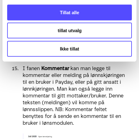
g
Tillat alle
Dersom du har gjort endringer i oppsett
eller innstillinger etter at lønnskjøringen er
opprettet kan du tvinge en oppdatering ved
tillat utvalg
å trykke på
oppdater lønnsberegning
nederst på høyre side
.
Ikke tillat
I fanen
Kommentar
kan man legge til
kommentar eller melding på lønnskjøringen
til en bruker i Payday, eller på gitt ansatt i
lønnkjøringen. Man kan også legge inn
kommentar til gitt mottaker/bruker. Denne
teksten (meldingen) vil komme på
lønnsslippen. NB: Kommentar feltet
benyttes for å sende en kommentar til en
bruker i lønsmodulen.