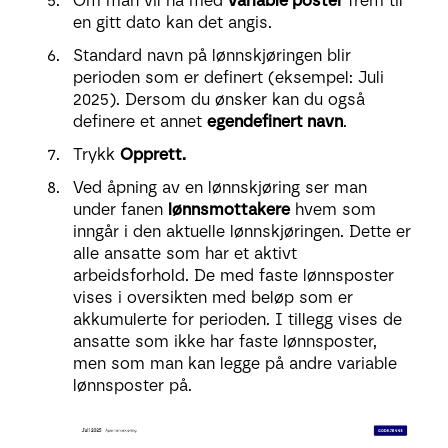
Om man vil ha med
variable poster
frem til
en gitt dato kan det angis.
Standard navn på lønnskjøringen blir
perioden som er definert (eksempel: Juli
2025). Dersom du ønsker kan du også
definere et annet
egendefinert navn
.
Trykk
Opprett.
Ved åpning av en lønnskjøring ser man
under fanen
lønnsmottakere
hvem som
inngår i den aktuelle lønnskjøringen. Dette er
alle ansatte som har et aktivt
arbeidsforhold. De med faste lønnsposter
vises i oversikten med beløp som er
akkumulerte for perioden. I tillegg vises de
ansatte som ikke har faste lønnsposter,
men som man kan legge på andre variable
lønnsposter på.