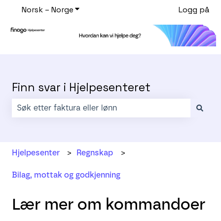
Norsk – Norge
Vis undermeny for oversettelser
Logg på
Finn svar i Hjelpesenteret
Det finnes ingen forslag fordi søkefeltet er tomt.
Hjelpesenter
Regnskap
Bilag, mottak og godkjenning
Lær mer om kommandoer