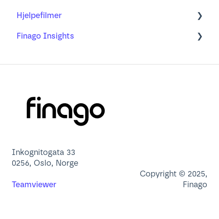
Hjelpefilmer
Ofte stilte spørsmål
Min profil
Finago Insights
Brukeradministrasjon
Nettleser
Dashbord
App
Lær mer om
Inkognitogata 33
0256, Oslo, Norge
Copyright © 2025,
Teamviewer
Finago