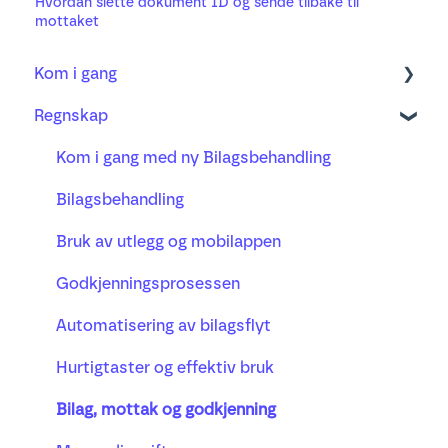
Hvordan slette dokument ID og sende tilbake til
mottaket
Kom i gang
Regnskap
Regnskap
Fakturering
Kom i gang med ny Bilagsbehandling
Bank
Bilagsbehandling
Prosjekt
Bruk av utlegg og mobilappen
Lønn
Godkjenningsprosessen
Busy timeregistrering
Automatisering av bilagsflyt
Hurtigtaster og effektiv bruk
Bilag, mottak og godkjenning