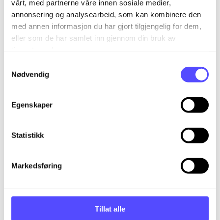
vårt, med partnerne våre innen sosiale medier,
(lønnsposter)
vil du kunne koble hver enkelt
annonsering og analysearbeid, som kan kombinere den
lønnspost mot en dimensjon i
lønnskjøringen. Gå til en åpen lønnskjøring -
med annen informasjon du har gjort tilgjengelig for dem,
velg en ansatt og legg til lønnspost.
eller som de har samlet inn gjennom din bruk av
tjenestene deres.
S
Nødvendig
a
m
t
Egenskaper
y
k
k
Statistikk
e
v
Markedsføring
a
l
g
Tillat alle