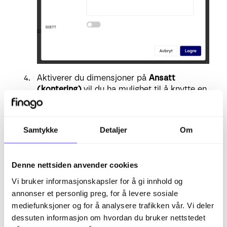
Aktiverer du dimensjoner på
Ansatt
(kontering)
vil du ha mulighet til å knytte en
eller flere faste dimensjoner til ansatt. Gå
inn på den ansatte og fanen
kontering
.
Lønnskostnad på den ansatte vil da bli
Samtykke
Detaljer
Om
bokført mot dimensjonen eller
dimensjonene
.
Denne nettsiden anvender cookies
Vi bruker informasjonskapsler for å gi innhold og
annonser et personlig preg, for å levere sosiale
mediefunksjoner og for å analysere trafikken vår. Vi deler
dessuten informasjon om hvordan du bruker nettstedet
Aktiverer du dimensjon på
Debitering