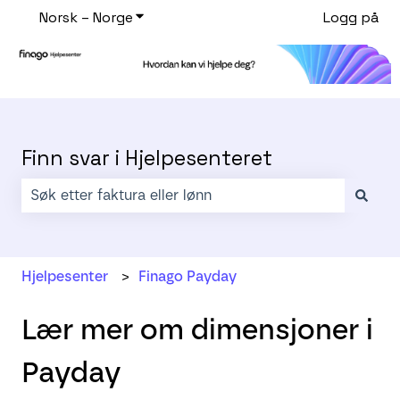
Norsk – Norge
Vis undermeny for oversettelser
Logg på
Finn svar i Hjelpesenteret
Det finnes ingen forslag fordi søkefeltet er tomt.
Hjelpesenter
Finago Payday
Lær mer om dimensjoner i
Payday