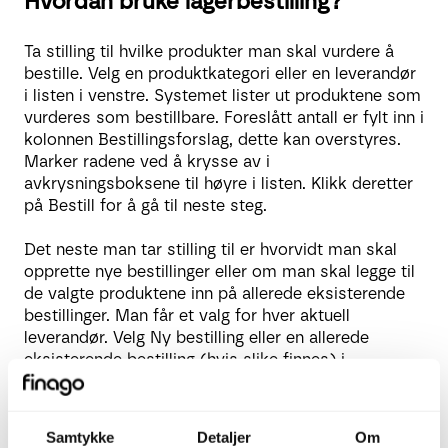
Hvordan bruke lagerbestilling?
Ta stilling til hvilke produkter man skal vurdere å
bestille. Velg en produktkategori eller en leverandør
i listen i venstre. Systemet lister ut produktene som
vurderes som bestillbare. Foreslått antall er fylt inn i
kolonnen Bestillingsforslag, dette kan overstyres.
Marker radene ved å krysse av i
avkrysningsboksene til høyre i listen. Klikk deretter
på Bestill for å gå til neste steg.
Det neste man tar stilling til er hvorvidt man skal
opprette nye bestillinger eller om man skal legge til
de valgte produktene inn på allerede eksisterende
bestillinger. Man får et valg for hver aktuell
leverandør. Velg Ny bestilling eller en allerede
eksisterende bestilling (hvis slike finnes) i
nedtrekkslistene til høyre for leverandørnavn.
Beregning av bestillingsforslag
Samtykke
Detaljer
Om