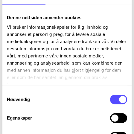
Bestillingsforslaget er automatisk fylt ut i feltet for
Bestillingsforslag. Verdien her er beregnet ut fra
Denne nettsiden anvender cookies
følgende faktorer:
Vi bruker informasjonskapsler for å gi innhold og
annonser et personlig preg, for å levere sosiale
Antall på lager
mediefunksjoner og for å analysere trafikken vår. Vi deler
Minimumsantall (settes på produktkortet:
dessuten informasjon om hvordan du bruker nettstedet
Minste antall)
vårt, med partnerne våre innen sosiale medier,
Foreslått kvantum for bestilling (settes på
annonsering og analysearbeid, som kan kombinere den
produktkortet: Bestillingsforslag)
med annen informasjon du har gjort tilgjengelig for dem,
eller som de har samlet inn gjennom din bruk av
Disponibelt antall. Beregnes utfra antall på
tjenestene deres.
lager og aktive kundeordrer: [Antall på
lager] – [Totalt antall på kundeordre med
S
status som påvirker disponibelt].
Nødvendig
a
m
Antall produkter i bestilling.
t
Egenskaper
y
k