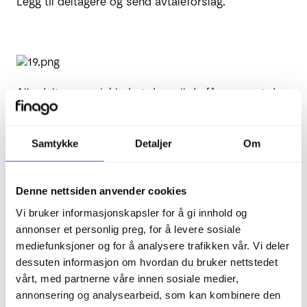
Legg til deltagere og send avtaleforslag.
Alle deltagerne, inkludert deg, vil da få en epost de
kan svar på.
Da får de opp de alternativene for møtetidspunkt
Samtykke
Detaljer
Om
og kan svare ja, nei eller kanskje om det passer da.
Når alle har svart kan du gå inn på linken du fikk på
Denne nettsiden anvender cookies
mail og se hva alle har svart og opprette en avtale
Vi bruker informasjonskapsler for å gi innhold og
direkte der ettersom hva som passet best for alle.
annonser et personlig preg, for å levere sosiale
mediefunksjoner og for å analysere trafikken vår. Vi deler
dessuten informasjon om hvordan du bruker nettstedet
vårt, med partnerne våre innen sosiale medier,
Relaterte artikler
annonsering og analysearbeid, som kan kombinere den