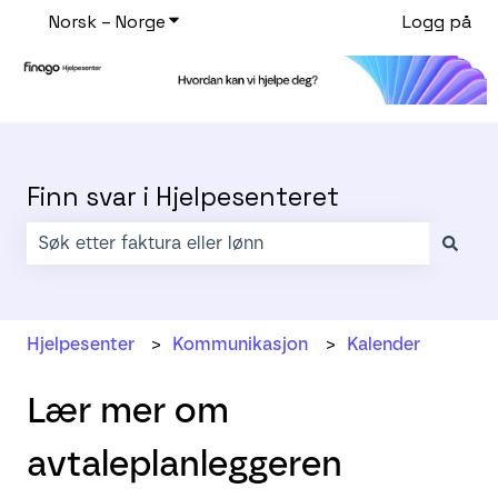
Norsk – Norge
Vis undermeny for oversettelser
Logg på
Finn svar i Hjelpesenteret
Det finnes ingen forslag fordi søkefeltet er tomt.
Hjelpesenter
Kommunikasjon
Kalender
Lær mer om
avtaleplanleggeren