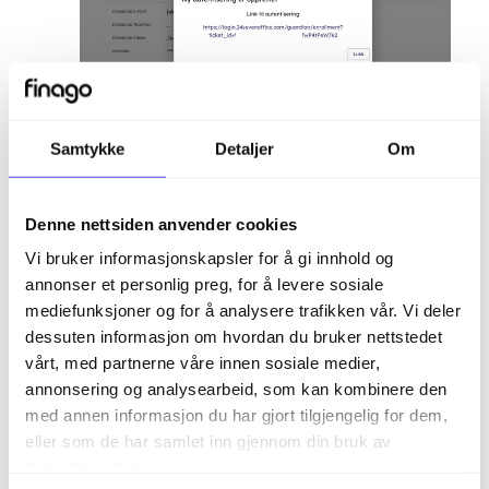
Samtykke
Detaljer
Om
Skann QR-koden du får opp på skjermen
med en autentiseringsapp på
Denne nettsiden anvender cookies
mobiltelefonen din. Dette kan være for
eksempel Google Authenticator (Last ned
Vi bruker informasjonskapsler for å gi innhold og
på
Android
eller
iPhone
).
annonser et personlig preg, for å levere sosiale
Legg inn koden du får på din
mediefunksjoner og for å analysere trafikken vår. Vi deler
autentiseringsapp.
dessuten informasjon om hvordan du bruker nettstedet
vårt, med partnerne våre innen sosiale medier,
annonsering og analysearbeid, som kan kombinere den
med annen informasjon du har gjort tilgjengelig for dem,
eller som de har samlet inn gjennom din bruk av
tjenestene deres.