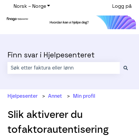
Norsk – Norge
Vis undermeny for oversettelser
Logg på
Finn svar i Hjelpesenteret
Det finnes ingen forslag fordi søkefeltet er tomt.
Hjelpesenter
Annet
Min profil
Slik aktiverer du
tofaktorautentisering