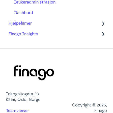
Brukeradministrasjon
Dashbord
Hjelpefilmer
Finago Insights
Nettleser
App
Lær mer om
Inkognitogata 33
0256, Oslo, Norge
Copyright © 2025,
Teamviewer
Finago